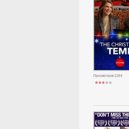
Просмотров:1264