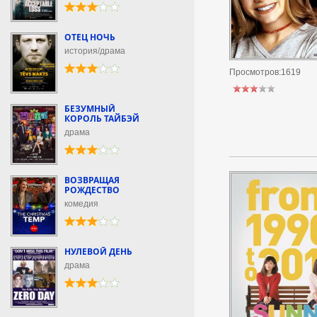
ОТЕЦ НОЧЬ
история/драма
Просмотров:1619
БЕЗУМНЫЙ
КОРОЛЬ ТАЙБЭЙ
драма
ВОЗВРАЩАЯ
РОЖДЕСТВО
комедия
НУЛЕВОЙ ДЕНЬ
драма