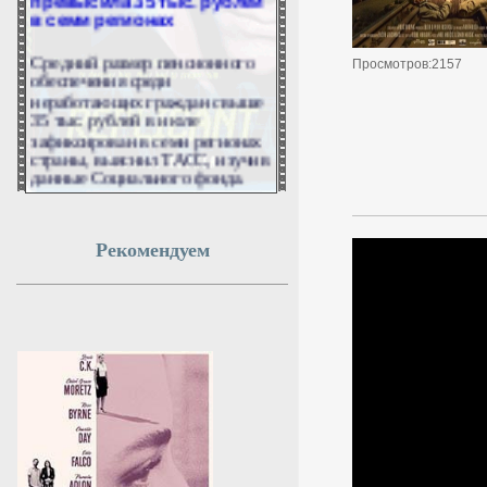
в семи регионах
Средний размер пенсионного
Просмотров:2157
обеспечения среди
неработающих граждан свыше
35 тыс. рублей в июле
зафиксирован в семи регионах
страны, выяснил ТАСС, изучив
данные Социального фонда.
7 августа 2026г.
01:50:17
Рекомендуем
Названы дата и место
прощания с легендарным
баскетболистом Иваном
Едешко
Церемония прощания с
легендарным баскетболистом,
автором «золотого паса»
Иваном Едешко пройдёт 7
августа.