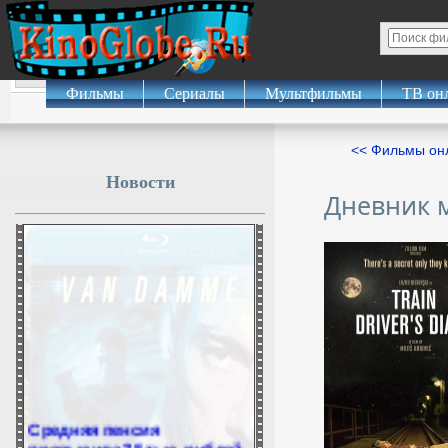
Фильмы
Сериалы
Мультфильмы
ТВ он
<< Фильмы о
Новости
Дневник 
Средняя пенсия
превысила 35 тыс. рублей