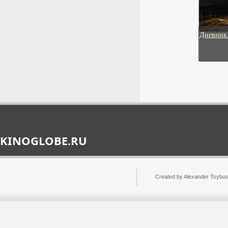
7 августа 2026г.
ЧУДО НА ГУДЗОНЕ
01:48:14
Драма, Биография
2016г.
Дневник
СМИ: в России
разработали единые
правила работы долговых
консультантов
«Ведомости:» в России
разработали единые правила
работы долговых
консультантов.
7 августа 2026г.
KINOGLOBE.RU
01:48:12
Юрист рассказала, обязан
ПОЖЕНИТЬ БЭРРИ
Created by Alexander Tsybu
ли работодатель
Драма, Биография
поднимать зарплату
2013г.
сотрудникам
Юрист Долотина: работодатель
должен индексировать