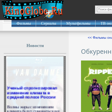
Фильмы
Сериалы
Мультфильмы
ТВ он
<< Фильмы о
Новости
Обкуренн
Ученый спрогнозировал
изменение климата в
средней полосе России
Волны жары с изменением
климата будут становиться все