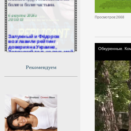
более и более частыми.
6 августа 2026г.
20:50:13
Просмотров:2668
Залужный и Фёдоров
возглавили рейтинг
доверия на Украине,
Зеленский только восьмой
Бывший главнокомандующий
Вооружёнными силами
Рекомендуем
Украины, а ныне посол в
Великобритании Валерий
Залужный и экс-министр
обороны Михаил Фёдоров
стали лидерами рейтинга
доверия среди украинских
политиков и военных. Об этом
свидетельствуют результаты
опроса социологической
компании SOCIS,
проведённого с 28 июля по 2
августа.