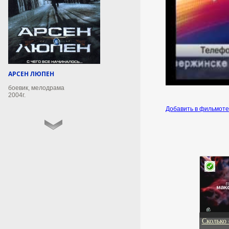
удар по воинскому эшелону
Вооруженных сил Украины в
Днепропетровской области. Об
этом сообщили в Минобороны
РФ.
7 августа 2026г.
10:49:32
АРСЕН ЛЮПЕН
боевик, мелодрама
2004г.
В Пскове состоится
фестиваль яблок, урожая и
Добавить в фильмот
напитков «Лешуга»
В прошлом году событие
собрало более 30 тысяч гостей.
7 августа 2026г.
10:48:15
Врач объяснила, почему
пожилые люди
просыпаются в 5 утра
Сколько