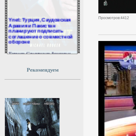
Ynet: Турция, Саудовская
Просмотров:4412
Аравия и Пакистан
планируют подписать
соглашение о совместной
обороне
Турция, Саудовская Аравия и
Пакистан в пятницу в Джидде
намерены подписать
трехсторонний оборонный
Рекомендуем
пакт.
7 августа 2026г.
10:50:56
ВС России поразили
эшелон ВСУ в
Днепропетровской
области
Российские военные нанесли