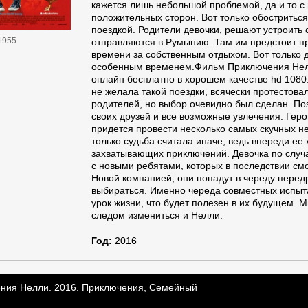
кажется лишь небольшой проблемой, да и то с
положительных сторон. Вот только обостриться
поездкой. Родители девочки, решают устроить
1955
отправляются в Румынию. Там им предстоит п
времени за собственным отдыхом. Вот только д
особенным временем.Фильм Приключения Нел
онлайн бесплатно в хорошем качестве hd 1080
не желала такой поездки, всячески протестова
родителей, но выбор очевидно был сделан. По
своих друзей и все возможные увлечения. Геро
придется провести несколько самых скучных не
только судьба считала иначе, ведь впереди ее
захватывающих приключений. Девочка по случ
с новыми ребятами, которых в последствии смо
Новой компанией, они попадут в череду передря
выбираться. Именно череда совместных испыт
урок жизни, что будет полезен в их будущем. М
следом измениться и Нелли.
Год:
2016