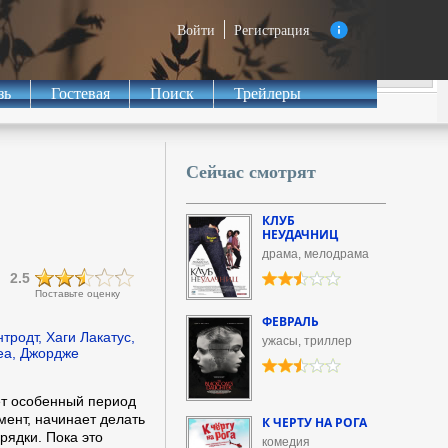
Войти
Регистрация
зь
Гостевая
Поиск
Трейлеры
Сейчас смотрят
КЛУБ
НЕУДАЧНИЦ
драма, мелодрама
2.5
Поставьте оценку
ФЕВРАЛЬ
родт, Хаги Лакатус,
ужасы, триллер
tea, Джордже
ет особенный период
мент, начинает делать
К ЧЕРТУ НА РОГА
рядки. Пока это
комедия