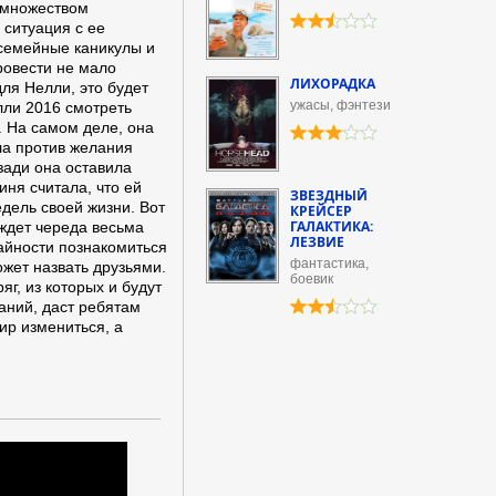
 множеством
 ситуация с ее
 семейные каникулы и
ровести не мало
ЛИХОРАДКА
ля Нелли, это будет
ужасы, фэнтези
ли 2016 смотреть
. На самом деле, она
ла против желания
зади она оставила
иня считала, что ей
ЗВЕЗДНЫЙ
дель своей жизни. Вот
КРЕЙСЕР
ГАЛАКТИКА:
 ждет череда весьма
ЛЕЗВИЕ
айности познакомиться
фантастика,
жет назвать друзьями.
боевик
г, из которых и будут
аний, даст ребятам
ир измениться, а