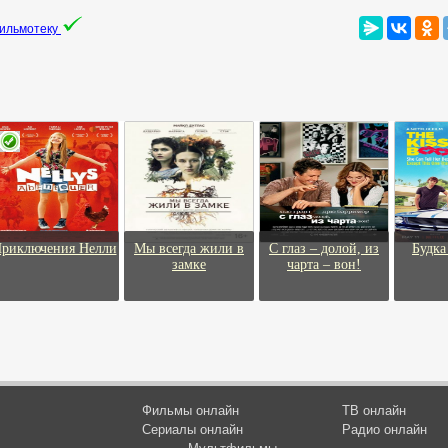
фильмотеку
риключения Нелли
Мы всегда жили в
С глаз – долой, из
Будка
замке
чарта – вон!
Фильмы онлайн
ТВ онлайн
Сериалы онлайн
Радио онлайн