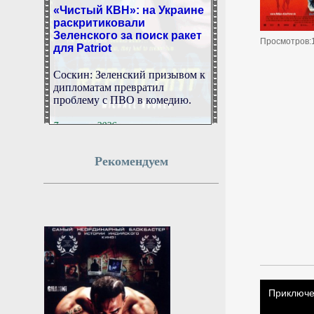
«Чистый КВН»: на Украине
раскритиковали
Зеленского за поиск ракет
для Patriot
Просмотров:
Соскин: Зеленский призывом к
дипломатам превратил
проблему с ПВО в комедию.
7 августа 2026г.
02:48:11
Рекомендуем
В «Авито авто» назвали
наиболее подешевевшие
модели новых
автомобилей в России
В список вошли Omoda C7,
Jetour Dashing и Jaecoo J7,
говорится в исследовании.
7 августа 2026г.
02:48:10