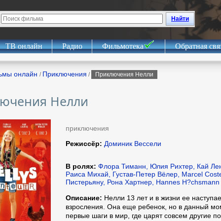
Найти
ТВ онлайн
Радио
Фильмотека
Обратная свя
ьмы онлайн
Приключения
/
/
Приключения Нелли
ючения Нелли
приключения
Режиссёр:
Доминик Вессели
В ролях:
Флора Тиманн, Юлия Рихтер, Кай Лент
Раиса Михай, Густав-Петер Вёлер, Marcel Cos
Пистерьяну, Рона Хартнер, Hannes H?chsmann
Описание:
Нелли 13 лет и в жизни ее наступа
взросления. Она еще ребенок, но в данный мо
первые шаги в мир, где царят совсем другие по