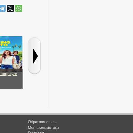
 поцелуев
Ярость и
Miss India America
Воздушные з
дисциплина
Обратная связь
Моя фильмотека