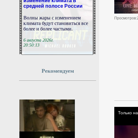
средней полосе России
Волны жары с изменением
Просмотров:
климата будут становиться все
более и более частыми.
6 августа 2026г.
20:50:13
Залужный и Фёдоров
возглавили рейтинг
доверия на Украине,
Рекомендуем
Зеленский только восьмой
Бывший главнокомандующий
Вооружёнными силами
Украины, а ныне посол в
Великобритании Валерий
Залужный и экс-министр
обороны Михаил Фёдоров
стали лидерами рейтинга
доверия среди украинских
политиков и военных. Об этом
свидетельствуют результаты