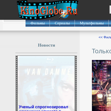
Фильмы
Сериалы
Мультфильмы
<< Фил
Новости
Тольк
Ученый спрогнозировал
изменение климата в