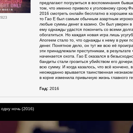
предлагают погрузиться в воспоминания бывше
том, что именно привело к уголовному сроку.Ф
2016 смотреть онлайн бесплатно в хорошем кач
2823
то Гао Е был самым обычным азартным игроко
любые суммы денег в казино. Он был уверен в 
ему однажды удастся покончить со всеми долг
обогатиться. Но каждая новая игра лишь усугу
Апогеем стало то, что однажды к нему в руки 
денег. Понятное дело, он тут же всю её проигра
эти принадлежали преступникам, в результате 
начинается охота. Гао Е оказался в безысходно
бандиты стали грозиться убийством его дочери,
всю сумму. И когда казалось, что всё кончено, 
неожиданно врывается таинственная незнакомк
в корне изменила привычную жизнь главного гер
Год:
2016