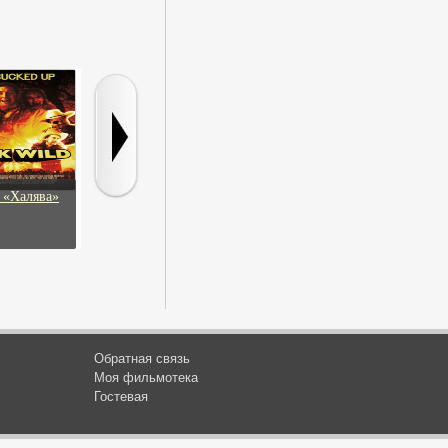
 «Халява»
Комната смерти
Пальмы в снегу
Флинтстоуны в
Вегасе
Обратная связь
Моя фильмотека
Гостевая