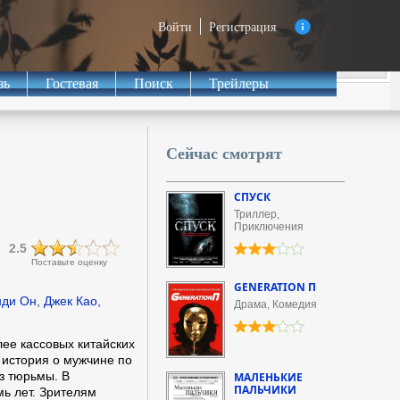
Войти
Регистрация
зь
Гостевая
Поиск
Трейлеры
Сейчас смотрят
СПУСК
Триллер,
Приключения
2.5
Поставьте оценку
GENERATION П
ди Он, Джек Као,
Драма, Комедия
лее кассовых китайских
 история о мужчине по
з тюрьмы. В
МАЛЕНЬКИЕ
ПАЛЬЧИКИ
мь лет. Зрителям