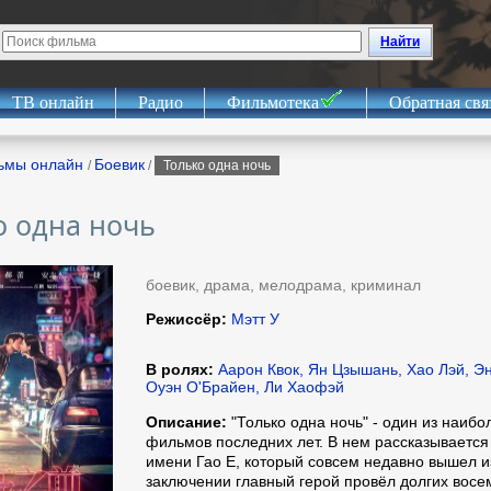
Найти
ТВ онлайн
Радио
Фильмотека
Обратная свя
ьмы онлайн
Боевик
/
/
Только одна ночь
о одна ночь
боевик, драма, мелодрама, криминал
Режиссёр:
Мэтт У
В ролях:
Аарон Квок, Ян Цзышань, Хао Лэй, Эн
Оуэн О'Брайен, Ли Хаофэй
Описание:
"Только одна ночь" - один из наибо
фильмов последних лет. В нем рассказывается
имени Гао Е, который совсем недавно вышел и
заключении главный герой провёл долгих восе