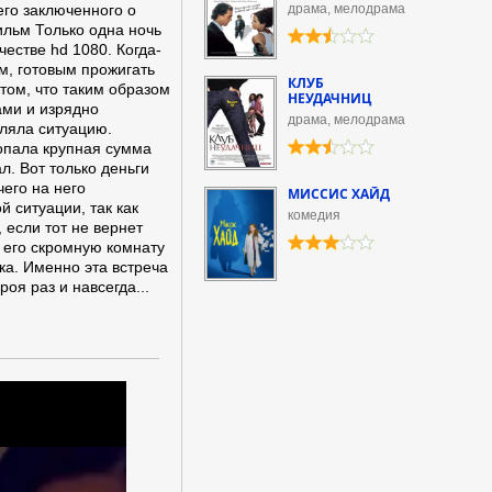
го заключенного о
драма, мелодрама
ильм Только одна ночь
естве hd 1080. Когда-
м, готовым прожигать
КЛУБ
том, что таким образом
НЕУДАЧНИЦ
ами и изрядно
драма, мелодрама
бляла ситуацию.
попала крупная сумма
л. Вот только деньги
чего на него
МИССИС ХАЙД
й ситуации, так как
комедия
 если тот не вернет
в его скромную комнату
а. Именно эта встреча
оя раз и навсегда...