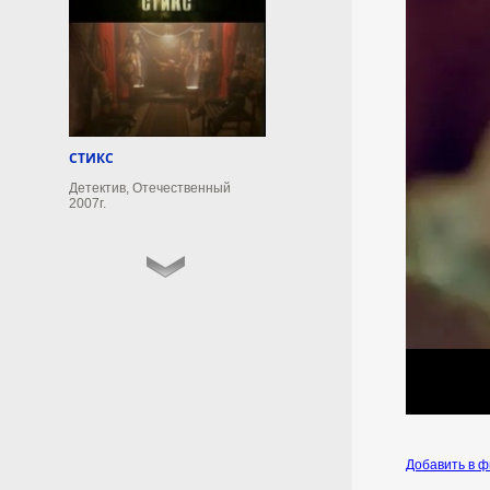
опроса социологической
компании SOCIS,
проведённого с 28 июля по 2
августа.
6 августа 2026г.
20:50:12
СТИКС
Детектив, Отечественный
Нутрициолог Педорич
2007г.
призвала отказаться от
кофе и вина в самолете
Кофе и алкоголь в самолете
ускоряют развитие
обезвоживания.
6 августа 2026г.
20:48:11
Иран сообщил об
«операции против целей
Добавить в 
врага» в Ормузском