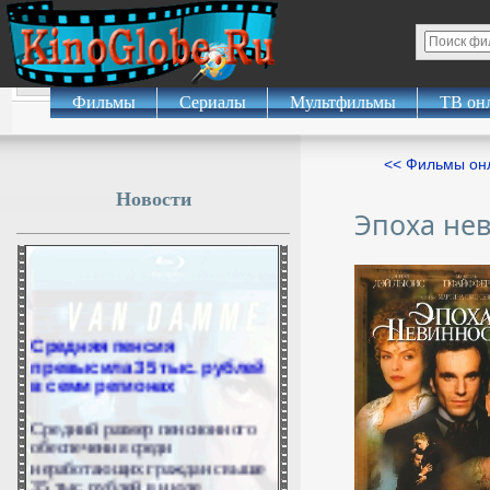
Фильмы
Сериалы
Мультфильмы
ТВ он
<< Фильмы о
Новости
Эпоха не
Средняя пенсия
превысила 35 тыс. рублей
в семи регионах
Средний размер пенсионного
обеспечения среди
неработающих граждан свыше
35 тыс. рублей в июле