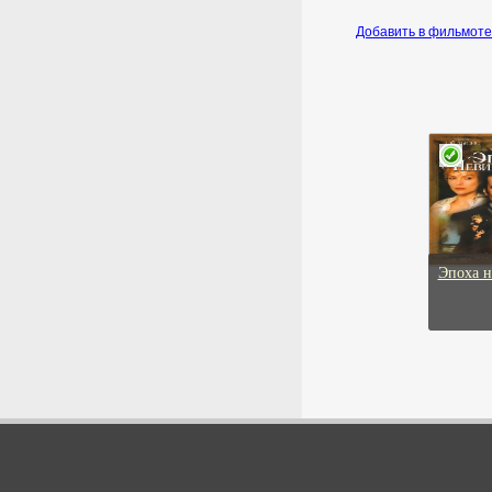
правила работы долговых
ВЗГЛЯД ИЗНУТРИ
консультантов
Добавить в фильмот
драма, криминал
«Ведомости:» в России
2000г.
разработали единые правила
работы долговых
консультантов.
7 августа 2026г.
01:48:12
Юрист рассказала, обязан
ли работодатель
Эпоха н
поднимать зарплату
сотрудникам
Юрист Долотина: работодатель
должен индексировать
ГРЯЗЬ
зарплату с учетом инфляции.
драма, криминал
2017г.
7 августа 2026г.
01:48:11