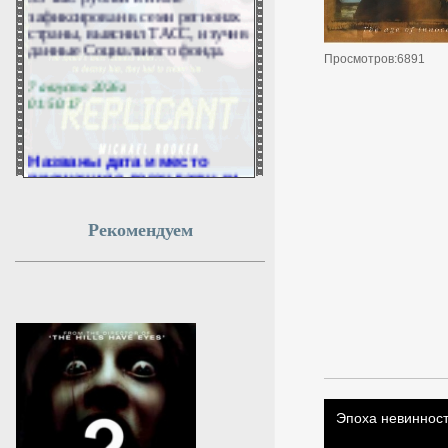
зафиксирован в семи регионах
страны, выяснил ТАСС, изучив
данные Социального фонда.
Просмотров:6891
7 августа 2026г.
01:50:17
Названы дата и место
прощания с легендарным
баскетболистом Иваном
Едешко
Рекомендуем
Церемония прощания с
легендарным баскетболистом,
автором «золотого паса»
Иваном Едешко пройдёт 7
августа.
7 августа 2026г.
01:50:16
В аэропорту Пензы сняли
ограничения на полеты