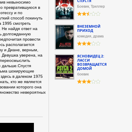
СПУСТЯ
авив невыносимо
Боевик, Триллер
но превратившуюся в
этессу и по
уткий способ покинуть
 1995 смотреть
ВНЕЗЕМНОЙ
 Не найдя ответ на
ПРИХОД
ть долгожданную
комедия, драма
предпочитая провести
есь располагается
у и Диане, верным,
 Девушка уверена, на
ЯСНОВИДЕЦ 2:
ЛАССИ
 переосмыслить
ВОЗВРАЩАЕТСЯ
я дальше.Спустя
ДОМОЙ
есьма шокирующие
боевик
 здесь в далеком 1975
нать, кто же является
вовании которого она
множество невероятных