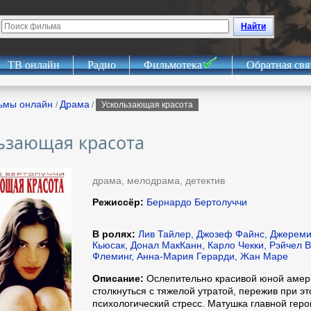
Найти
ТВ онлайн
Радио
Фильмотека
Обратная свя
ьмы онлайн
Драма
/
/
Ускользающая красота
ьзающая красота
драма, мелодрама, детектив
Режиссёр:
Бернардо Бертолуччи
В ролях:
Лив Тайлер, Джозеф Файнс, Джереми
Кьюсак, Донал МакКанн, Карло Чекки, Рэйчел 
Флеминг, Анна-Мария Герарди, Жан Маре
Описание:
Ослепительно красивой юной амер
столкнуться с тяжелой утратой, пережив при 
психологический стресс. Матушка главной гер