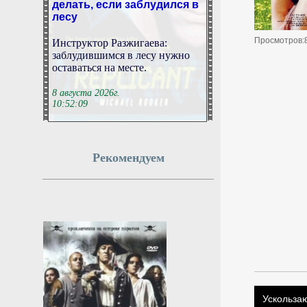
лесу
Инструктор Разжигаева:
Просмотров:
заблудившимся в лесу нужно
оставаться на месте.
8 августа 2026г.
10:52:09
В Геленджике и пригороде
из-за работы ПВО закрыли
Рекомендуем
пляжи
КРАСНОДАР, 8 августа. /
ТАСС/. Все пляжи в
Геленджике, а также
Кабардинском и Дивноморском
сельских округах закрыты в
связи с опасностью атаки
БПЛА и работой ПВО. Об этом
сообщил глава города-курорта
Алексей Богодистов в «Максе».