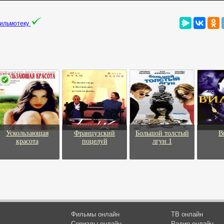
фильмотеку
Ускользающая
Французский
Большой толстый
В
красота
поцелуй
лгун 1
Фильмы онлайн
ТВ онлайн
Сериалы онлайн
Радио онлайн