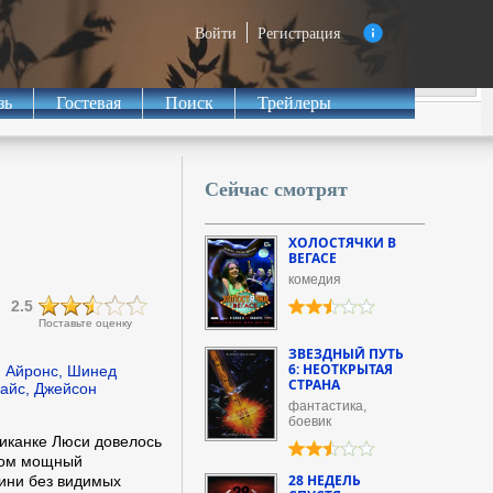
Войти
Регистрация
зь
Гостевая
Поиск
Трейлеры
Сейчас смотрят
ХОЛОСТЯЧКИ В
ВЕГАСЕ
комедия
2.5
Поставьте оценку
ЗВЕЗДНЫЙ ПУТЬ
6: НЕОТКРЫТАЯ
 Айронс, Шинед
СТРАНА
Вайс, Джейсон
фантастика,
боевик
иканке Люси довелось
этом мощный
28 НЕДЕЛЬ
оини без видимых