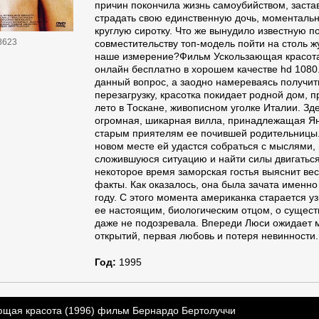
причин покончила жизнь самоубийством, заст
страдать свою единственную дочь, моменталь
круглую сиротку. Что же вынудило известную по
8623
совместительству топ-модель пойти на столь ж
наше измерение?Фильм Ускользающая красота
онлайн бесплатно в хорошем качестве hd 1080.
данный вопрос, а заодно намереваясь получи
перезагрузку, красотка покидает родной дом, 
лето в Тоскане, живописном уголке Италии. Зд
огромная, шикарная вилла, принадлежащая Ян
старым приятелям ее почившей родительницы.
новом месте ей удастся собраться с мыслями,
сложившуюся ситуацию и найти силы двигатьс
некоторое время заморская гостья выяснит в
факты. Как оказалось, она была зачата именно
году. С этого момента американка старается уз
ее настоящим, биологическим отцом, о сущест
даже не подозревала. Впереди Люси ожидает 
открытий, первая любовь и потеря невинности.
Год:
1995