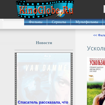
Фильмы
Сериалы
Мультфильмы
<< Фил
Новости
Ускол
Спасатель рассказала, что
делать, если заблудился в