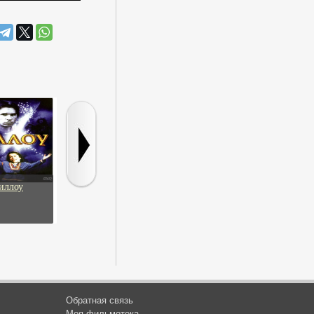
иллоу
Фортуна
Население 436
Варес – шер
Обратная связь
Моя фильмотека