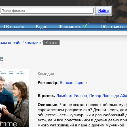
Найти
ТВ онлайн
Радио
Фильмотека
Обратная свя
ьмы онлайн
Комедия
/
/
Как все
е
Комедия
Режиссёр:
Венсан Гаренк
В ролях:
Ламберт Уилсон, Пилар Лопез де Айа
Описание:
Что не хватает респектабельному 
сорокалетнем расцвете сил? Деньги - есть, дом
обществе - есть, культурный и разнообразный до
есть, да и все родственники и друзья давно при
много лет живущий в паре с другим мужчиной.