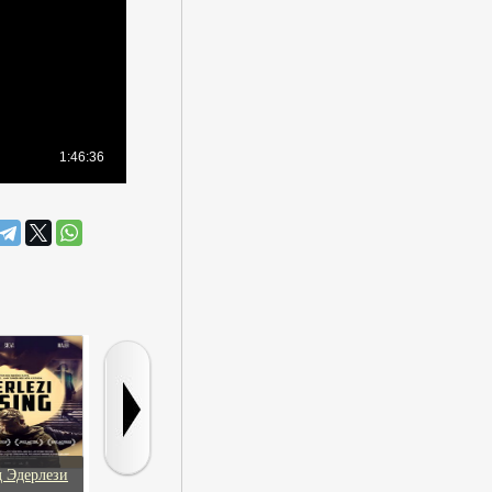
д Эдерлези
История любви
Костолом
Мисс индия ам