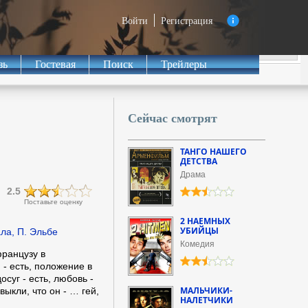
Войти
Регистрация
зь
Гостевая
Поиск
Трейлеры
Сейчас смотрят
ТАНГО НАШЕГО
ДЕТСТВА
Драма
2.5
Поставьте оценку
2 НАЕМНЫХ
УБИЙЦЫ
ла, П. Эльбе
Комедия
французу в
 - есть, положение в
суг - есть, любовь -
МАЛЬЧИКИ-
выкли, что он - … гей,
НАЛЕТЧИКИ