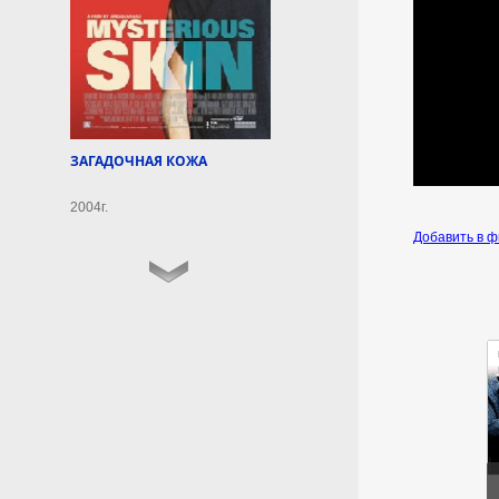
18:44:11
В тверской больнице
отремонтировали
отделение гнойной
хирургии
ЗАГАДОЧНАЯ КОЖА
Ежегодно помощь там
получают около 1150
2004г.
пациентов.
Добавить в 
6 августа 2026г.
18:44:09
В Киеве заявили о 16 тыс.
иностранцев в рядах ВСУ
Около 16 тыс. иностранных
граждан из как минимум 72
стран участвуют в конфликте
на Украине на стороне Киева,
передает слова украинского