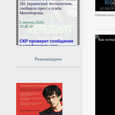
281 украинский беспилотник,
сообщила пресс-служба
Минобороны.
Просмотров:
6 августа 2026г.
18:46:09
СКР проверит сообщения
о неофициальном
волонтерском лагере в
Приэльбрусье
Рекомендуем
Следственное управление СКР
по Кабардино-Балкарии
проверит информацию о
волонтерском лагере в
Приэльбрусье, создатель
которого принуждал туристов к
тяжелому физическому труду.
Доклад запросил глава
ведомства Александр
Бастрыкин.
6 августа 2026г.