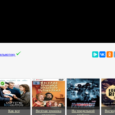
фильмотеку
Как все
Весёлая хроника
На предельной
Восхо