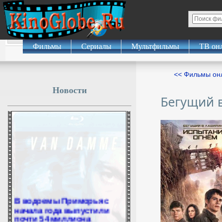
Фильмы
Сериалы
Мультфильмы
ТВ он
<< Фильмы о
Новости
Бегущий в
В водоемы Приморья с
начала года выпустили
почти 54 миллиона