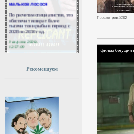
мальков лосося
По расчетам специалистов, это
обеспечит возврат более
Просмотров:5282
тысячи тонн рыбы в период с
2028 по 2030 год.
9 августа 2026г.
12:57:09
На юге Молдавии
прогремел взрыв:
Рекомендуем
полиция нашла обломки
БПЛА
В южной части Молдавии в
районе Штефан-Водэ
произошел мощный взрыв, в
результате которого началось
возгорание растительности.
9 августа 2026г.
12:54:52