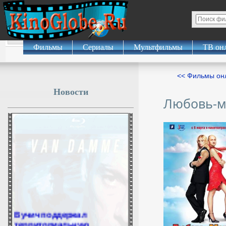
Фильмы
Сериалы
Мультфильмы
ТВ он
<< Фильмы о
Новости
Любовь-м
Вучич поддержал
территориальную