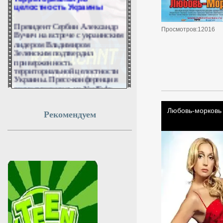
целостность Украины
Президент Сербии Александр
Вучич на встрече с украинским
Просмотров:12016
лидером Владимиром
Зеленским подтвердил
приверженность
территориальной целостности
Украины. Пресс-конференция
транслировалась на YouTube-
канале «Радио и телевидения
Сербии» (РТС).
Рекомендуем
8 августа 2026г.
14:48:21
В Ярославской области
прошел юбилейный
фестиваль Мыши
Главным спортивным
событием стала эстафета
«Мышиные бега».