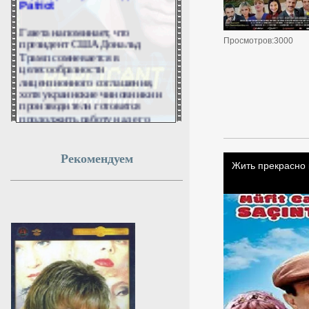
Газета напоминает, что
президент США Дональд
Просмотров:3000
Трамп сомневается в
целесообразности
лицензионного соглашения,
хотя украинские чиновники и
производители готовятся
продолжить работу над его
реализацией.
10 августа 2026г.
Рекомендуем
21:01:16
Трамп отверг идею
выплаты компенсаций
Ирану за ущерб от атак
США
Президент США Дональд
отверг идею о выплате
компенсаций Ирану за
разрушения из-за американских