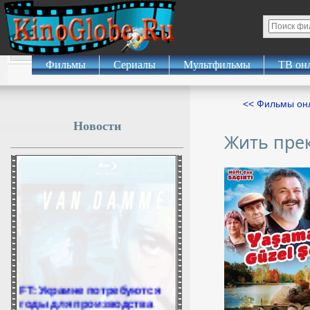
Фильмы
Сериалы
Мультфильмы
ТВ он
<< Фильмы о
Новости
Жить пре
FT: Украине потребуются
годы для производства
Patriot