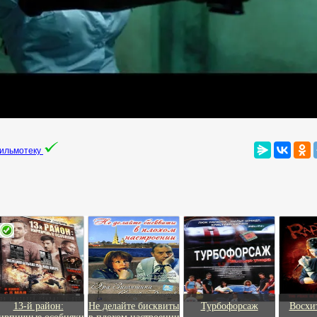
фильмотеку
13-й район:
Не делайте бисквиты
Турбофорсаж
Восхи