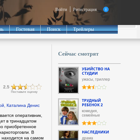
Войти
Регистрация
зь
Гостевая
Поиск
Трейлеры
Сейчас смотрят
УБИЙСТВО НА
СТУДИИ
ужасы, триллер
2.5
Поставьте оценку
ТРУДНЫЙ
РЕБЕНОК 2
ой, Каталина Денис
комедия,
вается оперативник,
семейные
ет в тринадцатом
но приобретенное
НАСЛЕДНИКИ
аркоторговли. В
 находится на самом
драма