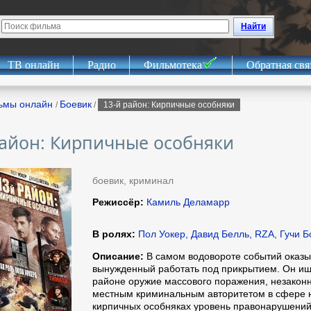
Найти
ТВ онлайн
Радио
Фильмотека
Обратная свя
ьмы онлайн
Боевик
/
/
13-й район: Кирпичные особняки
район: Кирпичные особняки
боевик, криминал
Режиссёр:
Камиль Деламарр
В ролях:
Пол Уокер, Давид Белль, RZA, Гучи Б
Описание:
В самом водовороте событий оказы
вынужденный работать под прикрытием. Он ищ
районе оружие массового поражения, незакон
местным криминальным авторитетом в сфере н
кирпичных особняках уровень правонарушений