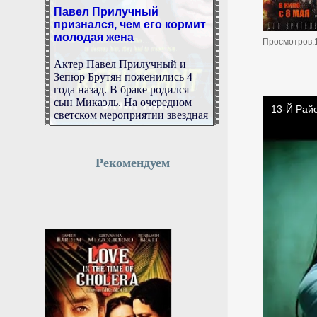
Павел Прилучный
признался, чем его кормит
молодая жена
Просмотров:
Актер Павел Прилучный и
Зепюр Брутян поженились 4
года назад. В браке родился
сын Микаэль. На очередном
светском мероприятии звездная
пара поделилась секретами
успешной семейной жизни. В
частности, они рассказали, чем
кормит мужа супруга Зепюр, и
Рекомендуем
какую еду они в целом
предпочитают. Как
выяснилось, это вовсе не
кулинарные изыски.
Откровения Прилучного и
Брутян на видео.
7 августа 2026г.
19:50:11
Многодетная мать из