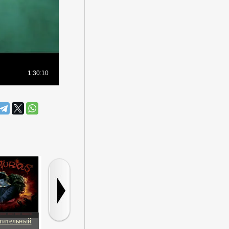
тительный
Лангольеры
Убийственная
Развод по