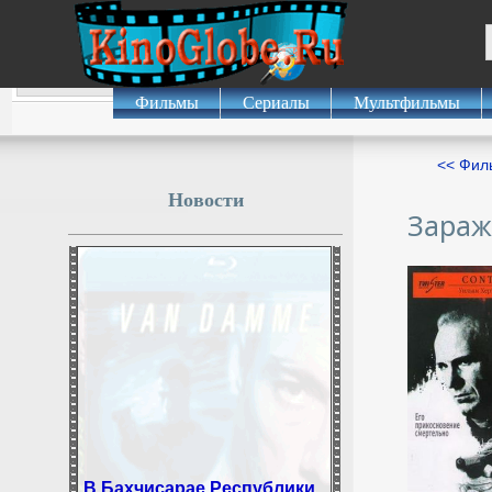
Фильмы
Сериалы
Мультфильмы
<< Фил
Новости
Зара
В Бахчисарае Республики