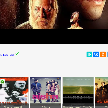
фильмотеку
Зараженный
Айша
Восемь дней Дилбер
С