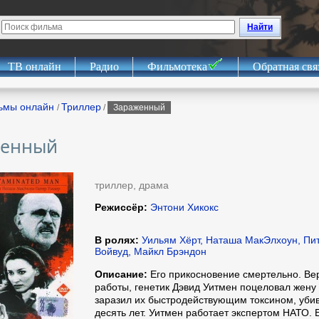
Найти
ТВ онлайн
Радио
Фильмотека
Обратная свя
ьмы онлайн
Триллер
/
/
Зараженный
женный
триллер, драма
Режиссёр:
Энтони Хикокс
В ролях:
Уильям Хёрт, Наташа МакЭлхоун, Пит
Войвуд, Майкл Брэндон
Описание:
Его прикосновение смертельно. Ве
работы, генетик Дэвид Уитмен поцеловал жену
заразил их быстродействующим токсином, уби
десять лет. Уитмен работает экспертом НАТО. 