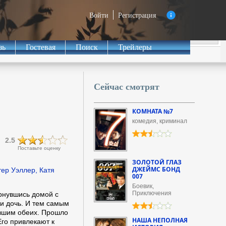
Войти
Регистрация
зь
Гостевая
Поиск
Трейлеры
Сейчас смотрят
КОМНАТА №7
комедия, криминал
2.5
Поставьте оценку
ЗОЛОТОЙ ГЛАЗ
ДЖЕЙМС БОНД
ер Уэллер, Катя
007
Боевик,
Приключения
рнувшись домой с
 и дочь. И тем самым
вшим обеих. Прошло
НАША НЕПОЛНАЯ
Его привлекают к