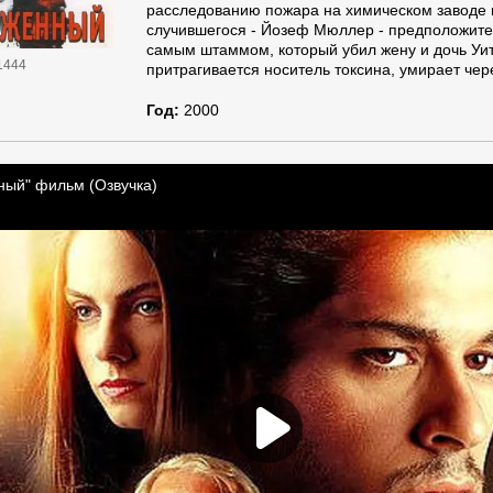
расследованию пожара на химическом заводе 
случившегося - Йозеф Мюллер - предположите
самым штаммом, который убил жену и дочь Уит
1444
притрагивается носитель токсина, умирает чере
Год:
2000