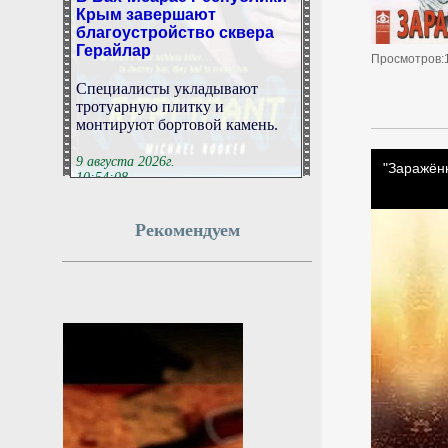
Крым завершают
благоустройство сквера
Герайлар
Просмотров:
Специалисты укладывают
тротуарную плитку и
монтируют бортовой камень.
9 августа 2026г.
10:54:08
Россия и Словения
Рекомендуем
впервые за четыре года
обменялись посланиями
МОСКВА, 9 августа. /ТАСС/.
Председатели российского и
словенского парламентов
обменялись посланиями
впервые за четыре года. Об
этом заявил в интервью ТАСС
директор второго европейского
департамента МИД РФ Юрий
Пилипсон.