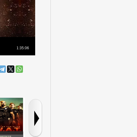
пецназ
Теория
Подозреваемый
Прогулка п