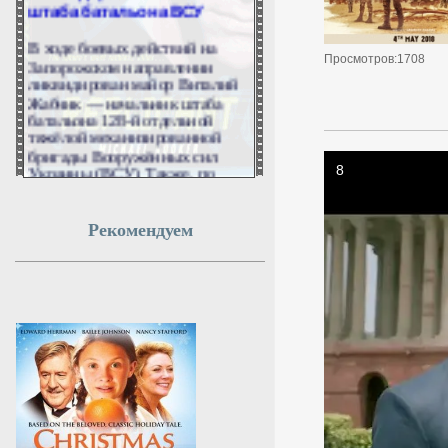
В ходе боевых действий на
Запорожском направлении
Просмотров:1708
ликвидирован майор Виталий
Жабчик — начальник штаба
батальона 128-й отдельной
тяжёлой механизированной
бригады Вооружённых сил
Украины (ВСУ). Также, по
данным ТАСС, в
Кировоградской области был
сбит вертолёт,
Рекомендуем
задействованный для
эвакуации старшего лейтенанта
Ярослава Демчевского.
Информацию подтвердили в
российских силовых
структурах.
9 августа 2026г.
02:53:07
В Китае слониха