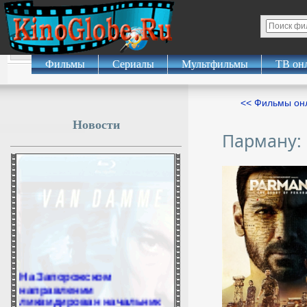
Фильмы
Сериалы
Мультфильмы
ТВ он
<< Фильмы о
Новости
Парману:
На Запорожском
направлении
ликвидирован начальник
штаба батальона ВСУ