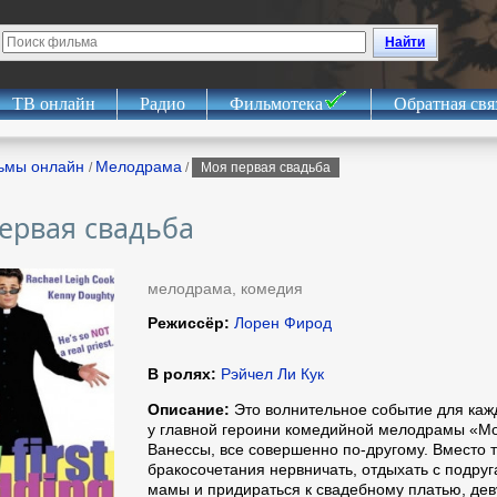
Найти
ТВ онлайн
Радио
Фильмотека
Обратная свя
ьмы онлайн
Мелодрама
/
/
Моя первая свадьба
ервая свадьба
мелодрама, комедия
Режиссёр:
Лорен Фирод
В ролях:
Рэйчел Ли Кук
Описание:
Это волнительное событие для кажд
у главной героини комедийной мелодрамы «Мо
Ванессы, все совершенно по-другому. Вместо т
бракосочетания нервничать, отдыхать с подруг
мамы и придираться к свадебному платью, дев