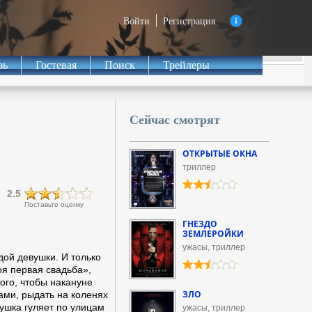
Войти
Регистрация
зь
Гостевая
Поиск
Трейлеры
Сейчас смотрят
ОТКРЫТЫЕ ОКНА
триллер
2.5
Поставьте оценку
ГНЕЗДО
ЗЕМЛЕРОЙКИ
ужасы, триллер
ой девушки. И только
я первая свадьба»,
ого, чтобы накануне
ЗЛО
ами, рыдать на коленях
ушка гуляет по улицам
ужасы, триллер