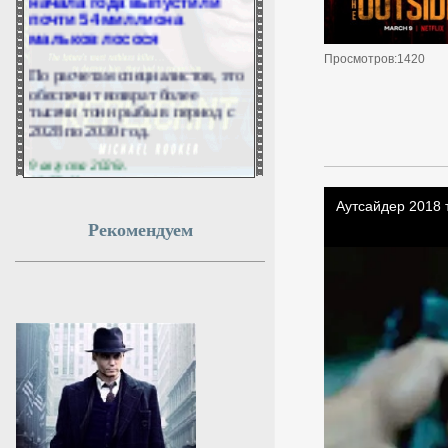
почти 54 миллиона
мальков лосося
Просмотров:1420
По расчетам специалистов, это
обеспечит возврат более
тысячи тонн рыбы в период с
2028 по 2030 год.
9 августа 2026г.
12:57:09
На юге Молдавии
Рекомендуем
прогремел взрыв:
полиция нашла обломки
БПЛА
В южной части Молдавии в
районе Штефан-Водэ
произошел мощный взрыв, в
результате которого началось
возгорание растительности.
9 августа 2026г.
12:54:52