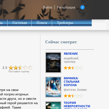
Войти
Регистрация
зь
Гостевая
Поиск
Трейлеры
Сейчас смотрят
ЯВЛЕНИЕ
индийский,
триллер
2.5
Поставьте оценку
МИФИКА:
СТАЛЬНАЯ
КОРОНА
тря на свои
фэнтези, боевик
ый погряз игорных
сти друга, но и свести
ТЕОРИЯ
авный герой решается на
НЕВЕРОЯТНОСТИ:
мафией. Такие