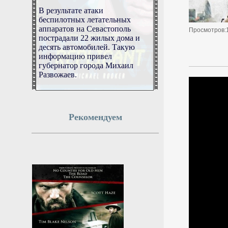
В результате атаки
беспилотных летательных
аппаратов на Севастополь
Просмотров:
пострадали 22 жилых дома и
десять автомобилей. Такую
информацию привел
губернатор города Михаил
Развожаев.
8 августа 2026г.
12:49:50
Рекомендуем
Евросоюз не хочет
принимать Украину из-за
высокого уровня
коррупции
Украине не стоит рассчитывать
на ускоренное вступление в
Евросоюз, пишет Financial
Times. В Брюсселе опасаются
высокого уровня коррупции,
сомневаются в независимости
украинских судов и предлагают