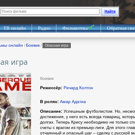
Найти
ТВ онлайн
Радио
Фильмотека
Обратная свя
ьмы онлайн
Боевик
/
/
Опасная игра
ая игра
боевик
Режиссёр:
Ричард Колтон
В ролях:
Амар Адатиа
Описание:
Успешным футболистом. Но, несмо
достижения, у него есть всегда товарищ, котор
долгах. Теперь Крису необходимо не только спа
счеты с врагом из премьер-лиги. Для этого гл
отчаянный и опасный шаг – сделку с русской 