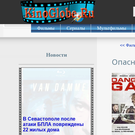
Фильмы
Сериалы
Мультфильмы
<< Фил
Новости
Опасн
В Севастополе после
атаки БПЛА повреждены
22 жилых дома