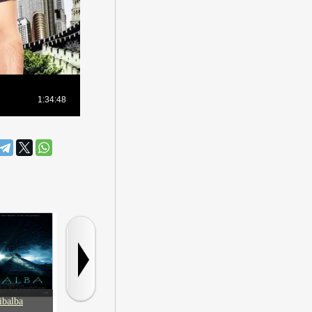
ibalba
Драконья гора
Ник
Новые сказ