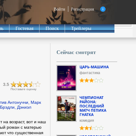
Войти
Регистрация
зь
Гостевая
Поиск
Трейлеры
Сейчас смотрят
ЦАРЬ-МАШИНА
фантастика
3.5
Поставьте оценку
ЧЕМПИОНАТ
РАЙОНА:
тив Антонуччи, Марк
ПОСЛЕДНИЙ
 Брэдли, Дэниэл
МАТЧ ПЕПИКА
ГНАТКА
комедия
 на возраст, вот и наш
рный роман с матерью
ают что существенная