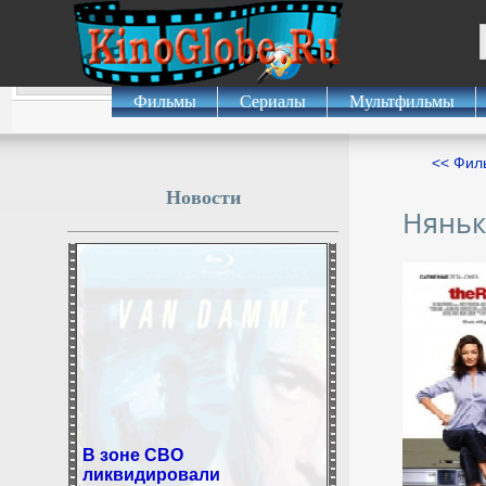
Фильмы
Сериалы
Мультфильмы
<< Фил
Новости
Няньк
В зоне СВО
ликвидировали
молдавского наёмника,