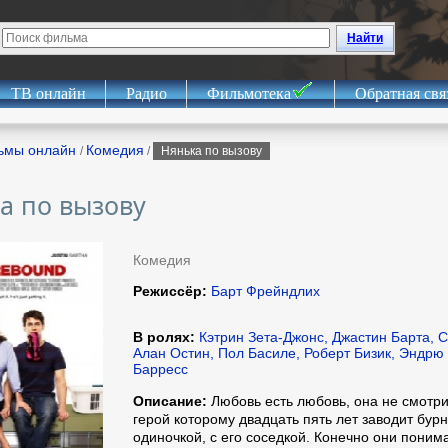
Найти
ТВ онлайн
Радио
Фильмотека
Обратная свя
ьмы онлайн
Комедия
/
/
Нянька по вызову
а по вызову
Комедия
Режиссёр:
Барт Фрейндлих
В ролях:
Кэтрин Зета-Джонс, Джастин Барта, С
Алан Остин, Пол Басиле, Роберт Бизик, Эндрю
Барресс
Описание:
Любовь есть любовь, она не смотрит
герой которому двадцать пять лет заводит бу
одиночкой, с его соседкой. Конечно они поним