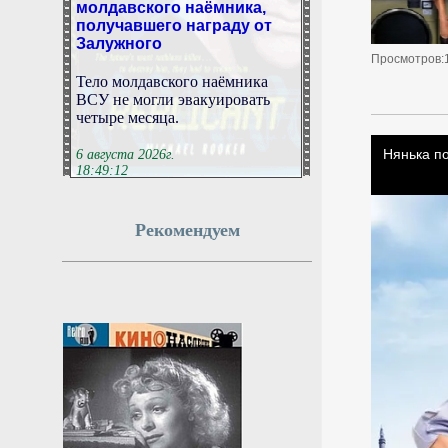
получавшего награду от
Залужного
Просмотров:
Тело молдавского наёмника
ВСУ не могли эвакуировать
четыре месяца.
6 августа 2026г.
18:49:12
Ученые научились
Рекомендуем
выращивать миоглобин
для растительного мяса в
салате и табаке
Ученые нашли новый способ
производства ингредиентов для
растительного мяса: они смогли
заставить хлоропласты салата и
табака вырабатывать
миоглобин. Этот белок
отвечает за характерный
красный цвет мяса, а также