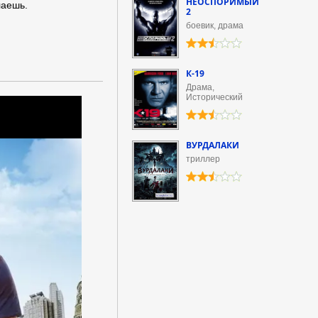
НЕОСПОРИМЫЙ
лаешь.
2
боевик, драма
К-19
Драма,
Исторический
ВУРДАЛАКИ
триллер