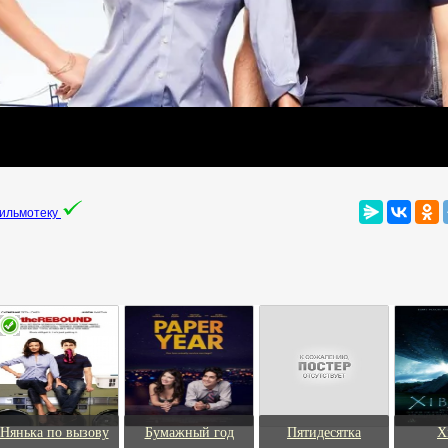
фильмотеку
Нянька по вызову
Бумажный год
Пятидесятка
X