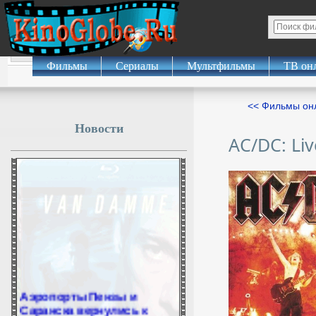
Фильмы
Сериалы
Мультфильмы
ТВ он
<< Фильмы о
Новости
AC/DC: Liv
Аэропорты Пензы и
Саранска вернулись к
штатной работе