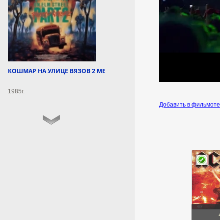
03:52:07
Водолацкий объяснил,
зачем западным элитам
нужна русофобия
Первый зампред комитета
КОШМАР НА УЛИЦЕ ВЯЗОВ 2 МЕСТЬ ФРЕДДИ
Госдумы по делам СНГ,
евразийской интеграции и
1985г.
связям с соотечественниками
отметил, что ее используют для
Добавить в фильмот
контроля и манипуляции
обществом.
8 августа 2026г.
03:50:17
Водное побоище: отряды
смертников ВСУ гибнут
сотнями у Харькова
Военный эксперт Матвийчук
раскрыл детали боевых