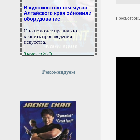
В художественном музее
Алтайского края обновили
оборудование
Просмотров:
Оно поможет правильно
хранить произведения
искусства.
8 августа 2026г.
13:53:08
Рекомендуем
В Абакане построят
детскую поликлинику на
200 посещений в смену
Сейчас готовность здания
составляет около 70%
8 августа 2026г.
13:53:07
В Венгрии определились с