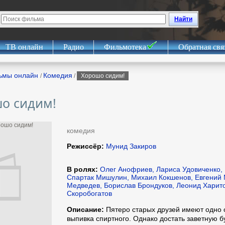
Найти
ТВ онлайн
Радио
Фильмотека
Обратная свя
ьмы онлайн
Комедия
/
/
Хорошо сидим!
о сидим!
комедия
Режиссёр:
Мунид Закиров
В ролях:
Олег Анофриев, Лариса Удовиченко, 
Спартак Мишулин, Михаил Кокшенов, Евгений
Медведев, Борислав Брондуков, Леонид Харит
Скоробогатов
Описание:
Пятеро старых друзей имеют одно 
выпивка спиртного. Однако достать заветную б