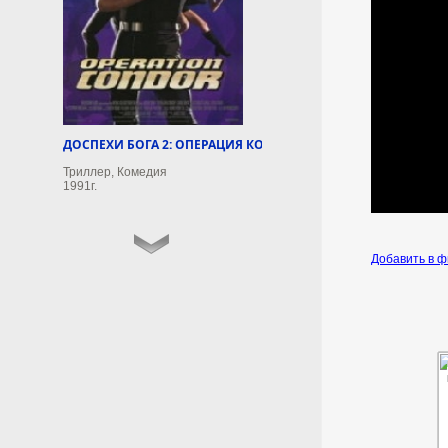
кандидатом в президенты
Парламентская фракция
венгерской правящей партии
«Тиса» выдвинула кандидатуру
бывшего председателя
Верховного суда Андраша Баки
(2009−2011) на пост президента
ДОСПЕХИ БОГА 2: ОПЕРАЦИЯ КОНДОР
страны.
Триллер, Комедия
1991г.
8 августа 2026г.
13:47:27
Добавить в 
Молодежный форум
«ОстроVа» на Сахалине
объединит 350 участников
Мероприятие пройдет 10−16
августа.
8 августа 2026г.
13:38:08