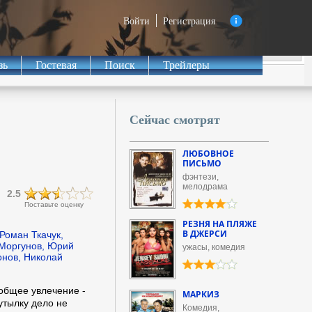
Войти
Регистрация
зь
Гостевая
Поиск
Трейлеры
Сейчас смотрят
ЛЮБОВНОЕ
ПИСЬМО
фэнтези,
мелодрама
2.5
Поставьте оценку
РЕЗНЯ НА ПЛЯЖЕ
В ДЖЕРСИ
Роман Ткачук,
 Моргунов, Юрий
ужасы, комедия
онов, Николай
общее увлечение -
МАРКИЗ
утылку дело не
Комедия,