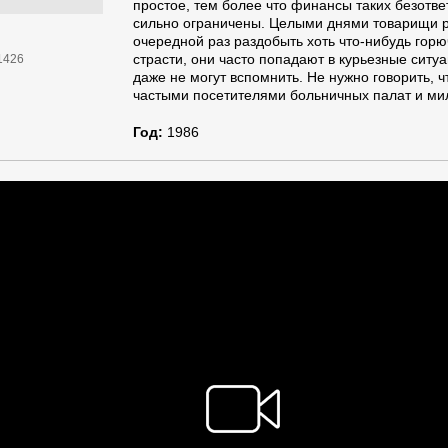
простое, тем более что финансы таких безотв
сильно ограничены. Целыми днями товарищи р
очередной раз раздобыть хоть что-нибудь горю
страсти, они часто попадают в курьезные ситу
1426
даже не могут вспомнить. Не нужно говорить, ч
частыми посетителями больничных палат и ми
Год:
1986