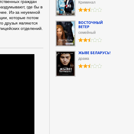
етственных граждан
Криминал
аздумывают, где бы в
чее. Из-за неуемной
ации, которые потом
ВОСТОЧНЫЙ
то друзья являются
ВЕТЕР
лицейских отделений.
семейный
ЖЫВЕ БЕЛАРУСЬ!
драма