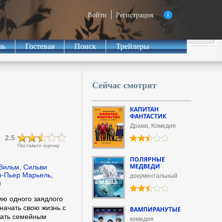
Войти
Регистрация
зь
Гостевая
Поиск
Трейлеры
Сейчас смотрят
КАПИТАН
ФАНТАСТИК
Драма, Комедия
2.5
Поставьте оценку
ПОЛЯРНЫЕ
МЕДВЕДИ
Вильм, Сильви
н-Пьер Марьель,
документальный
н
ию одного заядлого
начать свою жизнь с
ВАМПИРАНУТЫЕ
отать семейным
комедия