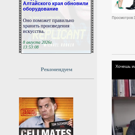
оборудование
Оно поможет правильно
Просмотров:
хранить произведения
искусства.
8 августа 2026г.
13:53:08
В Абакане построят
детскую поликлинику на
Рекомендуем
200 посещений в смену
Сейчас готовность здания
составляет около 70%
8 августа 2026г.
13:53:07
В Венгрии определились с
кандидатом в президенты