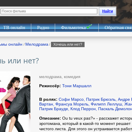
Найти
ТВ онлайн
Радио
Фильмотека
Обратная свя
ьмы онлайн
Мелодрама
/
/
Хочешь или нет?
ь или нет?
мелодрама, комедия
Режиссёр:
Тони Маршалл
В ролях:
Софи Марсо, Патрик Брюэль, Андре 
Вартан, Франсуа Морель, Филипп Леллуш, Жа
Патрик Брауде, Клод Перрон, Паскаль Демоло
Описание:
Ou tu veux pas?» - расскажет истор
эротомана, который в какой-то момент решает 
чистого листа. Для этого он устраивается раб