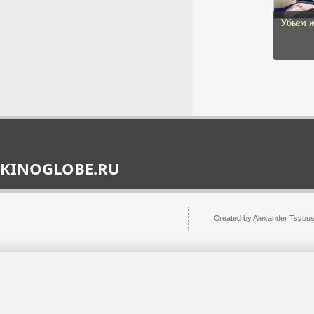
21:47:19
САМУРАЙ
Убьем 
драма, мелодрама
1967г.
В аэропорту Саратова
ввели ограничения на
прием и выпуск самолетов
В аэропорту Саратова ввели
временные ограничения на
прием и выпуск самолетов.
6 августа 2026г.
21:47:13
KINOGLOBE.RU
В России снизились
продажи новых
Created by Alexander Tsybu
автомобилей «Москвич»
ЗВУКИ
РИА Новости: продажи новых
драма, мелодрама
авто «Москвич» в РФ за 7
2006г.
месяцев снизились на 20,3%
6 августа 2026г.
21:47:10