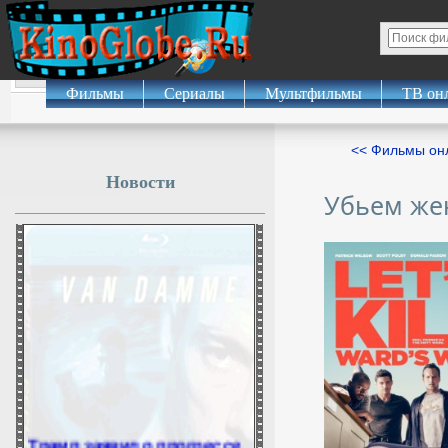
Фильмы
Сериалы
Мультфильмы
ТВ он
<< Фильмы о
Новости
Убьем же
Трамп заявил о прогрессе