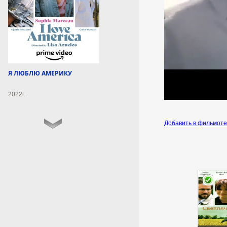
массированной беспилотной
атаки на Нижнекамск. Об этом
в понедельник, 10 августа,
сообщила пресс-служба главы
республики.
10 августа 2026г.
06:58:13
Я ЛЮБЛЮ АМЕРИКУ
2022г.
В Татарстане объявлен
траур по погибшим при
атаке на Нижнекамск
Добавить в фильмот
В Республике Татарстан
объявлен траур в связи с
трагическими событиями в
Нижнекамске.
Соответствующее решение
принял глава республики
Рустам Минниханов после
массированной атаки
беспилотных летательных
аппаратов, произошедшей
сегодня утром.