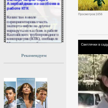
Азербайджан из-за сбоев в
работе КТК
Казахстан в июле
Просмотров:1656
переориентировал часть
экспорта нефти на другие
маршруты из-за сбоев в работе
Каспийского трубопроводного
консорциума (КТК), сообщило
Минэнерго республики.
Ведомство рассматривает
альтернативные маршруты
поставок, в том числе через
Рекомендуем
Азербайджан.
10 августа 2026г.
06:59:20
Траур по погибшим после
атаки БПЛА на Нижнекамск
объявили в Татарстане
В Татарстане объявили траур
по погибшим в результате