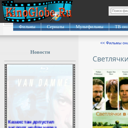
Фильмы
Сериалы
Мультфильмы
ТВ он
<< Фильмы о
Новости
Светлячки
Казахстан допустил
экспорт нефти через