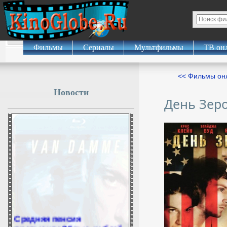
Фильмы
Сериалы
Мультфильмы
ТВ он
<< Фильмы о
Новости
День Зер
Средняя пенсия
превысила 35 тыс. рублей