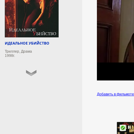
7 августа 2026г.
01:50:16
В аэропорту Пензы сняли
ограничения на полеты
ИДЕАЛЬНОЕ УБИЙСТВО
В аэропорту Пензы сняли
ограничения на прием и
Триллер, Драма
выпуск воздушных судов.
1998г.
7 августа 2026г.
01:50:12
Что будет с беременными
иностранками в США
Добавить в фильмот
после указа Трампа: юрист
объяснил новый запрет
Юрист Инграм: власти США
могут депортировать
беременных иностранок.