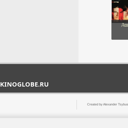
7 августа 2026г.
ТЕОРИЯ НЕВЕРОЯТНОСТИ: В ПОИСКАХ СВЕРХЧЕЛОВЕКА
01:48:14
Документальный, Отечественный
2008г.
СМИ: в России
Ден
разработали единые
правила работы долговых
консультантов
«Ведомости:» в России
разработали единые правила
работы долговых
консультантов.
7 августа 2026г.
01:48:12
KINOGLOBE.RU
МАСКАРАД
Юрист рассказала, обязан
ли работодатель
Документальный, Отечественный
Created by Alexander Tsybu
поднимать зарплату
2008г.
сотрудникам
Юрист Долотина: работодатель