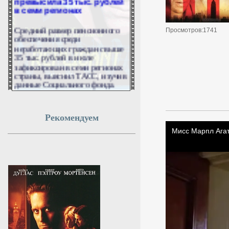
в семи регионах
Средний размер пенсионного
Просмотров:1741
обеспечения среди
неработающих граждан свыше
35 тыс. рублей в июле
зафиксирован в семи регионах
страны, выяснил ТАСС, изучив
данные Социального фонда.
7 августа 2026г.
01:50:17
Рекомендуем
Названы дата и место
прощания с легендарным
баскетболистом Иваном
Едешко
Церемония прощания с
легендарным баскетболистом,
автором «золотого паса»
Иваном Едешко пройдёт 7
августа.