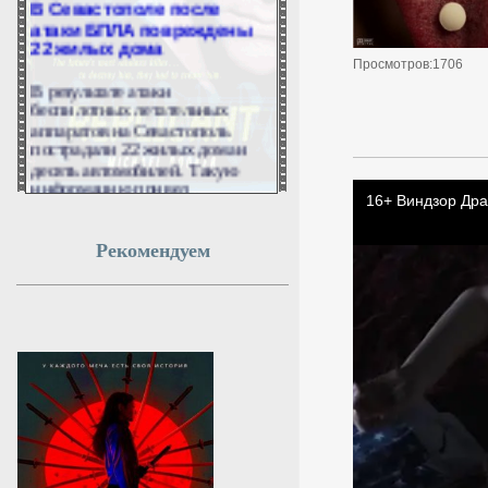
атаки БПЛА повреждены
22 жилых дома
Просмотров:1706
В результате атаки
беспилотных летательных
аппаратов на Севастополь
пострадали 22 жилых дома и
десять автомобилей. Такую
информацию привел
губернатор города Михаил
Развожаев.
Рекомендуем
8 августа 2026г.
12:49:50
Евросоюз не хочет
принимать Украину из-за
высокого уровня
коррупции
Украине не стоит рассчитывать
на ускоренное вступление в
Евросоюз, пишет Financial