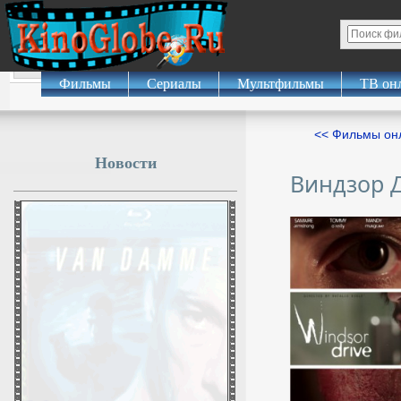
Фильмы
Сериалы
Мультфильмы
ТВ он
<< Фильмы о
Новости
Виндзор 
В Севастополе после