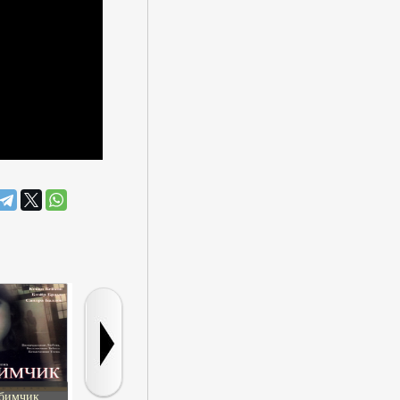
бимчик
Книга монстров
Школа выживания
Шаман