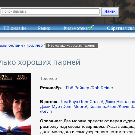
Найти
ТВ онлайн
Радио
Фильмотека
Обратная свя
ьмы онлайн
Триллер
/
/
Несколько хороших парней
лько хороших парней
Триллер
Режиссёр:
: Роб Райнер /Rob Reiner
В ролях:
Том Круз /Tom Cruise/, Джек Николсон 
Деми Мур /Demi Moore/, Кевин Бэйкон /Kevin B
/Kevin
Описание:
Два моряка предстают перед судом
расправу над своим товарищем. Участь защищ
долю молодого и самоуверенного потомственно