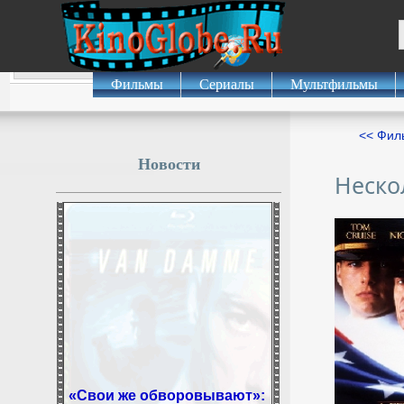
Фильмы
Сериалы
Мультфильмы
<< Фил
Новости
Неско
«Свои же обворовывают»:
Резервисты бундесвера