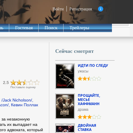
Войти
Регистрация
зь
Гостевая
Поиск
Трейлеры
Сейчас смотрят
ИДТИ ПО СЛЕДУ
ужасы
2.5
Поставьте оценку
ПРОЩАЙТЕ,
МЕСЬЕ
/Jack Nicholson/,
ХАФФМАНН
acon/, Кевин Поллак
драма
 за незаконную
ать их выпадает на
ДВОЙНАЯ
СТАВКА
го адвоката, который