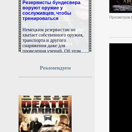
воруют оружие у
сослуживцев, чтобы
тренироваться
Просмотров:
Немецким резервистам не
хватает собственного оружия,
транспорта и другого
снаряжения даже для
проведения учений. Об этом
заявил президент Союза
резервистов Германии и
депутат бундестага от ХДС
Рекомендуем
Бастиан Эрнст в интервью
Handelsblatt.
8 августа 2026г.
18:54:10
«Небесный ад» для
дронов: ПВО России за
день разнесла 360
украинских БПЛА