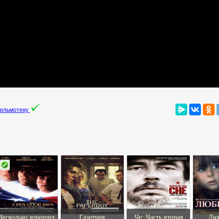
фильмотеку
Несколько хороших
Газетчик
Че: Часть вторая
Лю