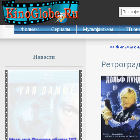
Фильмы
Сериалы
Мультфильмы
ТВ он
<< Фильмы о
Новости
Ретрогра
Ночью в России сбили 153