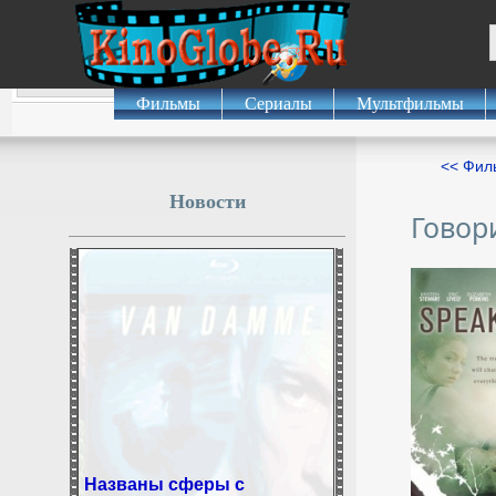
Фильмы
Сериалы
Мультфильмы
<< Фил
Новости
Говор
Названы сферы с
наибольшим числом