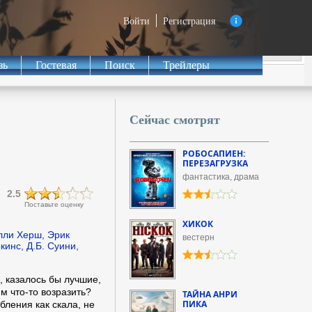
Войти
Регистрация
зь
Гостевая
Поиск
Трейлеры
Сейчас смотрят
РОБОСАПИЕН:
ПЕРЕЗАГРУЗКА
фантастика, драма
2.5
Поставьте оценку
ХИКОК
лли Херш, Эрик
вестерн
кинс, Д.Б. Суини,
, казалось бы лучшие,
м что-то возразить?
ТАЙНА АНРИ
ПИКА
бления как скала, не