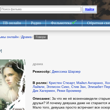
Найти
ТВ онлайн
Радио
Фильмотека
Обратная свя
ьмы онлайн
Драма
/
/
Говори
и
драма
Режиссёр:
Джессика Шарзер
В ролях:
Кристен Стюарт, Майкл Ангарано, Хо
Лайвли, Эллисон Сико, Стив Зан, Элизабет Пер
Дик Хагермен, Реми Броммер
Описание:
За что же её возненавидели старые
друзья? И почему девушка даже не старается и
Мало того, девушка просто встречает все оскор