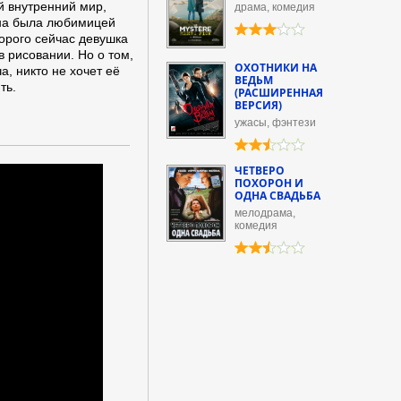
й внутренний мир,
драма, комедия
она была любимицей
торого сейчас девушка
в рисовании. Но о том,
ОХОТНИКИ НА
а, никто не хочет её
ВЕДЬМ
ть.
(РАСШИРЕННАЯ
ВЕРСИЯ)
ужасы, фэнтези
ЧЕТВЕРО
ПОХОРОН И
ОДНА СВАДЬБА
мелодрама,
комедия