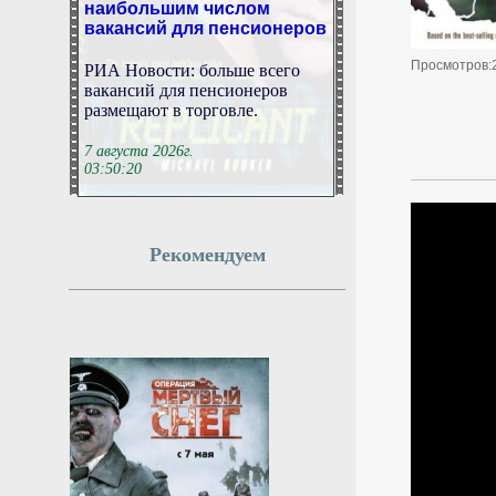
вакансий для пенсионеров
РИА Новости: больше всего
Просмотров:
вакансий для пенсионеров
размещают в торговле.
7 августа 2026г.
03:50:20
На Сахалине ищут
напавшего на девочку
Рекомендуем
Инцидент попал на камеры
видеонаблюдения.
7 августа 2026г.
03:50:18
Минтранс предложил
разрешить устанавливать
защиту от БПЛА при
ремонте дорог