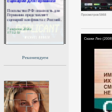
Посольство РФ: опасность для
Германии представляет
Просмотров:5868
сценарий конфликта с Россией.
7 августа 2026г.
17:52:13
СК возбудил дело против
иноагента Катерины
Гордеевой*
Рекомендуем
Следственный комитет России
возбудил уголовное дело в
отношении журналистки
Катерины Гордеевой*,
включённой в реестр
иностранных агентов. Об этом
сообщили в Главном
следственном управлении СК.
7 августа 2026г.
17:52:11