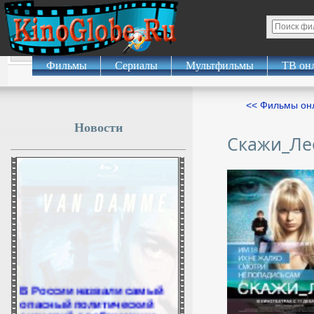
Фильмы
Сериалы
Мультфильмы
ТВ он
<< Фильмы о
Новости
Скажи_Ле
В России назвали самый
опасный политический
сценарий для Германии