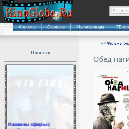
Фильмы
Сериалы
Мультфильмы
ТВ он
<< Фильмы о
Новости
Обед наг
Названы сферы с
наибольшим числом