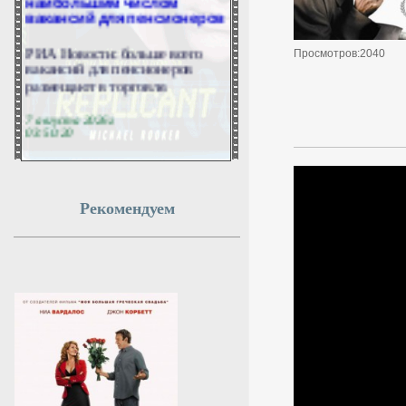
вакансий для пенсионеров
РИА Новости: больше всего
Просмотров:2040
вакансий для пенсионеров
размещают в торговле.
7 августа 2026г.
03:50:20
На Сахалине ищут
напавшего на девочку
Рекомендуем
Инцидент попал на камеры
видеонаблюдения.
7 августа 2026г.
03:50:18
Минтранс предложил
разрешить устанавливать
защиту от БПЛА при
ремонте дорог