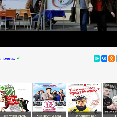
фильмотеку
Все хотят быть
Мы любим тебя,
Разрешите вас
П