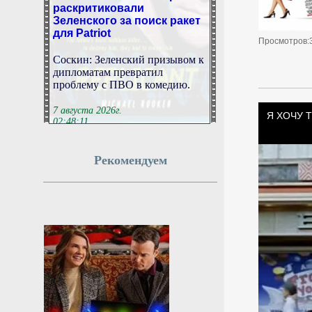
раскритиковали
Зеленского за поиск ракет
для Patriot
Просмотров:
Соскин: Зеленский призывом к
дипломатам превратил
проблему с ПВО в комедию.
7 августа 2026г.
02:48:11
В «Авито авто» назвали
Рекомендуем
наиболее подешевевшие
модели новых
автомобилей в России
В список вошли Omoda C7,
Jetour Dashing и Jaecoo J7,
говорится в исследовании.
7 августа 2026г.
02:48:10