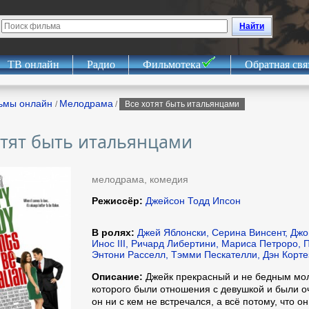
Найти
ТВ онлайн
Радио
Фильмотека
Обратная свя
ьмы онлайн
Мелодрама
/
/
Все хотят быть итальянцами
отят быть итальянцами
мелодрама, комедия
Режиссёр:
Джейсон Тодд Ипсон
В ролях:
Джей Яблонски, Серина Винсент, Джо
Инос III, Ричард Либертини, Мариса Петроро, 
Энтони Расселл, Тэмми Пескателли, Дэн Корте
Описание:
Джейк прекрасный и не бедным мол
которого были отношения с девушкой и были о
он ни с кем не встречался, а всё потому, что о