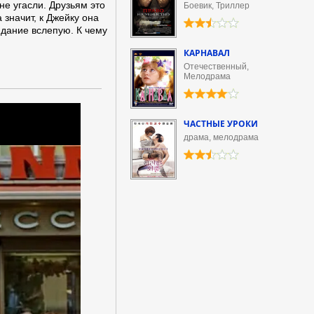
не угасли. Друзьям это
Боевик, Триллер
а значит, к Джейку она
идание вслепую. К чему
КАРНАВАЛ
Отечественный,
Мелодрама
ЧАСТНЫЕ УРОКИ
драма, мелодрама