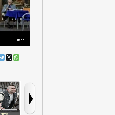
сихи
Я CAMRip
Разомкнутый круг
Диана: После