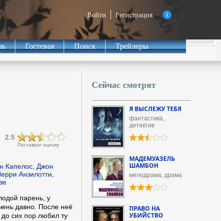
Войти
Регистрация
зь
Гостевая
Поиск
Трейлеры
Сейчас смотрят
Я ВЫСЛЕЖУ ТЕБЯ
фантастика,
детектив
2.5
Поставьте оценку
МАДЕМУАЗЕЛЬ
ШАМБОН
н Капелос, Джон
Перри Анзилотти,
мелодрама, драма
зе
одой парень, у
чень давно. После неё
ПРАВО НА
УБИЙСТВО
н до сих пор любил ту