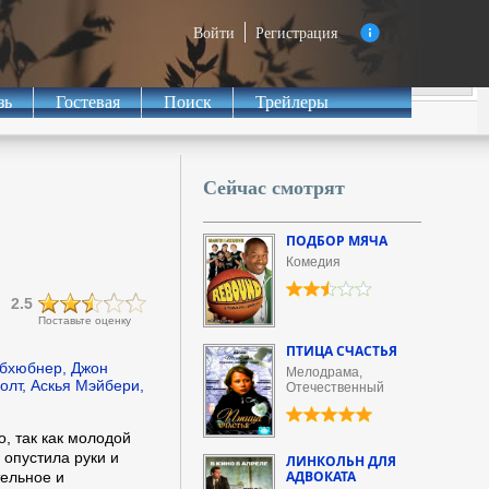
Войти
Регистрация
зь
Гостевая
Поиск
Трейлеры
Сейчас смотрят
ПОДБОР МЯЧА
Комедия
2.5
Поставьте оценку
ПТИЦА СЧАСТЬЯ
лбхюбнер, Джон
Мелодрама,
олт, Аскья Мэйбери,
Отечественный
о, так как молодой
 опустила руки и
ЛИНКОЛЬН ДЛЯ
АДВОКАТА
тельное и