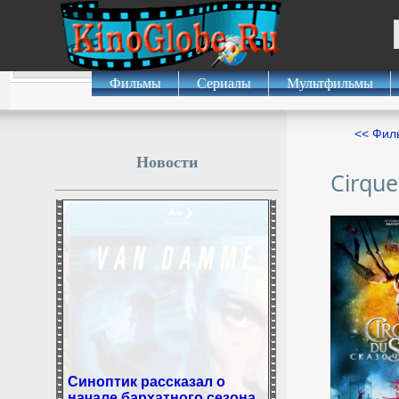
Фильмы
Сериалы
Мультфильмы
<< Фил
Новости
Cirque
Синоптик рассказал о
начале бархатного сезона