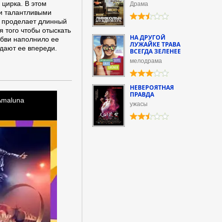
 цирка. В этом
Драма
ми талантливыми
а проделает длинный
я того чтобы отыскать
НА ДРУГОЙ
юбви наполнило ее
ЛУЖАЙКЕ ТРАВА
дают ее впереди.
ВСЕГДА ЗЕЛЕНЕЕ
мелодрама
НЕВЕРОЯТНАЯ
ПРАВДА
ужасы