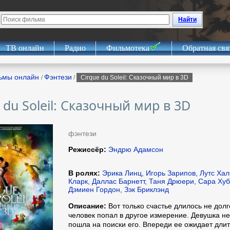
Найти
ТВ онлайн
Радио
Фильмотека
Обратная свя
ьмы онлайн
Фэнтези
/
/
Cirque du Soleil: Сказочный мир в 3D
 du Soleil: Сказочный мир в 3D
фэнтези
Режиссёр:
Эндрю Адамсон
В ролях:
Эрика Линц, Игорь Зарипов, Лутс Ха
Кларк, Даллас Барнетт, Таня Дрюери, Сара Хуб
Дэмиен Гордон, Зэк Бриклэнд
Описание:
Вот только счастье длилось не долг
человек попал в другое измерение. Девушка не
пошла на поиски его. Впереди ее ожидает дли