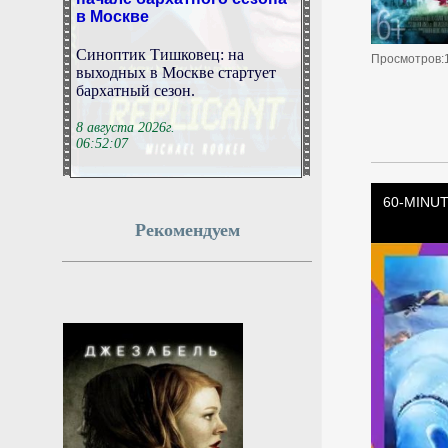
в Москве
Синоптик Тишковец: на
выходных в Москве стартует
Просмотров:
бархатный сезон.
8 августа 2026г.
06:52:07
Бутман: Долина может
возглавить отделение
вокала в первом в РФ
Рекомендуем
джазовом вузе
Народный артист РФ Игорь
Бутман предложит певице
Ларисе Долиной возглавить
вокальное отделение в первом
российском джазовом вузе.
8 августа 2026г.
06:50:15