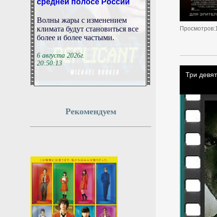
Волны жары с изменением
климата будут становиться все
Просмотров:
более и более частыми.
6 августа 2026г.
20:50:13
Залужный и Фёдоров
возглавили рейтинг
доверия на Украине,
Рекомендуем
Зеленский только восьмой
Бывший главнокомандующий
Вооружёнными силами
Украины, а ныне посол в
Великобритании Валерий
Залужный и экс-министр
обороны Михаил Фёдоров
стали лидерами рейтинга
доверия среди украинских
политиков и военных. Об этом
свидетельствуют результаты
опроса социологической