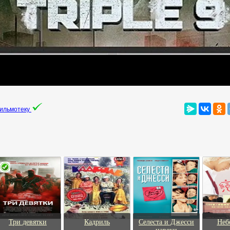
фильмотеку
Три девятки
Кадриль
Селеста и Джесси
Неб