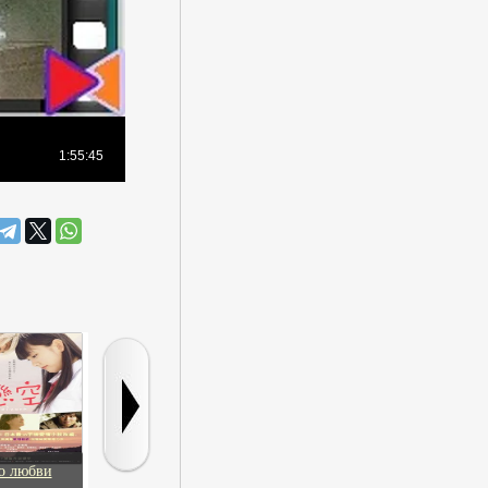
о любви
Борис Годунов
Мстители (Игра для
В этом мире