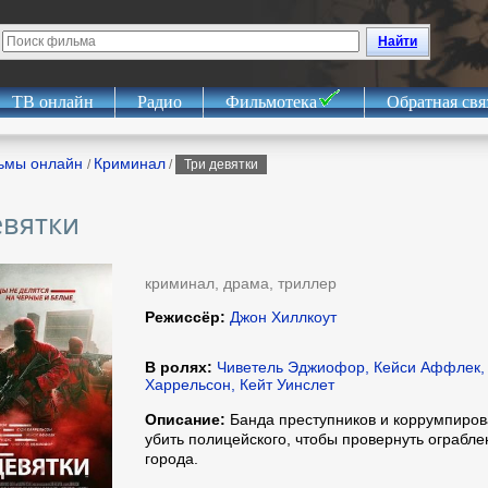
Найти
ТВ онлайн
Радио
Фильмотека
Обратная свя
ьмы онлайн
Криминал
/
/
Три девятки
евятки
криминал, драма, триллер
Режиссёр:
Джон Хиллкоут
В ролях:
Чиветель Эджиофор, Кейси Аффлек, 
Харрельсон, Кейт Уинслет
Описание:
Банда преступников и коррумпиров
убить полицейского, чтобы провернуть ограбле
города.