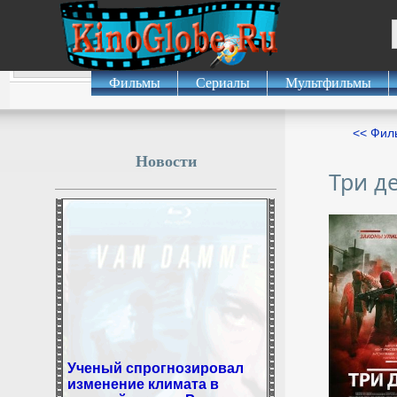
Фильмы
Сериалы
Мультфильмы
<< Фил
Новости
Три д
Ученый спрогнозировал
изменение климата в
средней полосе России