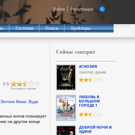
Войти
Регистрация
зь
Гостевая
Поиск
Трейлеры
Сейчас смотрят
АГНОЗИЯ
триллер, драма
2.5
Поставьте оценку
ЛЮБОВЬ В
БОЛЬШОМ
Энтони Маки, Вуди
ГОРОДЕ 1
анных копов планирует
ние на другом конце
ДОБРОЙ НОЧИ И
УДАЧИ