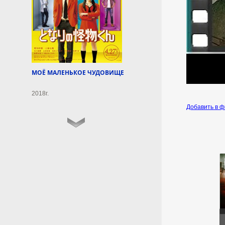
компании SOCIS,
проведённого с 28 июля по 2
августа.
6 августа 2026г.
20:50:12
МОЁ МАЛЕНЬКОЕ ЧУДОВИЩЕ
Нутрициолог Педорич
призвала отказаться от
2018г.
кофе и вина в самолете
Добавить в 
Кофе и алкоголь в самолете
ускоряют развитие
обезвоживания.
6 августа 2026г.
20:48:11
Иран сообщил об
«операции против целей
врага» в Ормузском
проливе