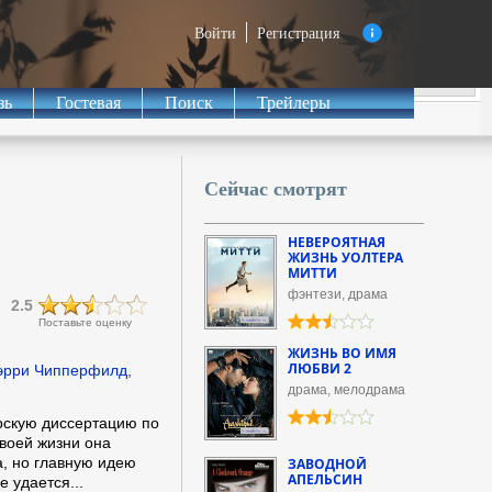
Войти
Регистрация
зь
Гостевая
Поиск
Трейлеры
Сейчас смотрят
НЕВЕРОЯТНАЯ
ЖИЗНЬ УОЛТЕРА
МИТТИ
фэнтези, драма
2.5
Поставьте оценку
ЖИЗНЬ ВО ИМЯ
ЛЮБВИ 2
Бэрри Чипперфилд,
драма, мелодрама
рскую диссертацию по
воей жизни она
, но главную идею
ЗАВОДНОЙ
АПЕЛЬСИН
е удается...