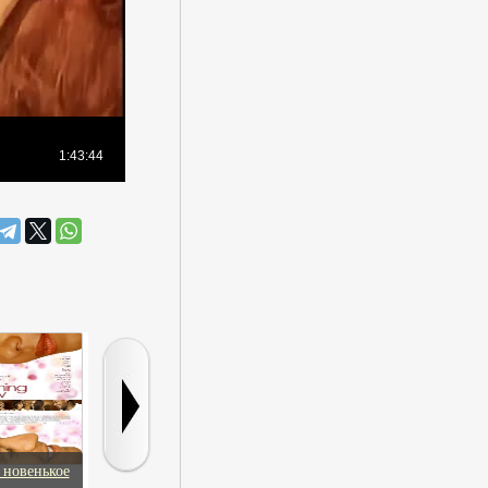
 новенькое
Варес – Поцелуй зла
Витце
Север