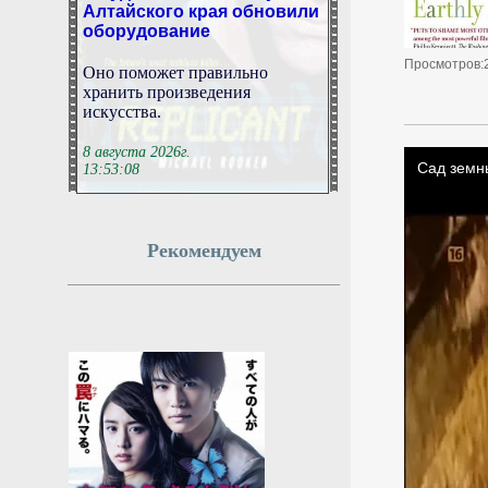
оборудование
Оно поможет правильно
Просмотров:
хранить произведения
искусства.
8 августа 2026г.
13:53:08
В Абакане построят
детскую поликлинику на
Рекомендуем
200 посещений в смену
Сейчас готовность здания
составляет около 70%
8 августа 2026г.
13:53:07
В Венгрии определились с
кандидатом в президенты