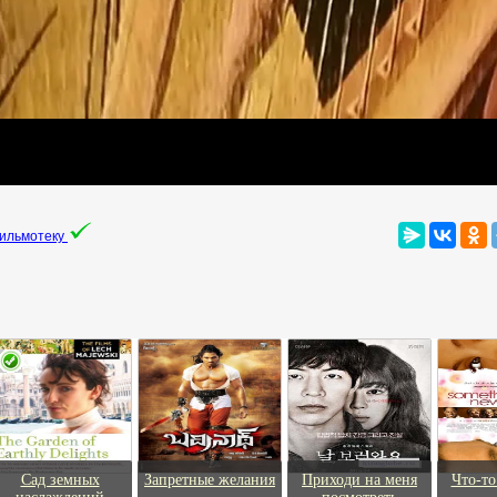
фильмотеку
Сад земных
Запретные желания
Приходи на меня
Что-то