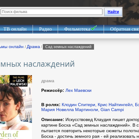
Найти
ТВ онлайн
Радио
Фильмотека
Обратная свя
ьмы онлайн
Драма
/
/
Сад земных наслаждений
емных наслаждений
драма
Режиссёр:
Лех Маевски
В ролях:
Клодин Спитери, Крис Найтингейл, 
Мария Новелла Мартиноли, Gian Campi
Описание:
Искусствовед Клаудия пишет докто
картине Босха «Сад земных наслаждений». В с
пытается повторить некоторые сюжеты полотна
Босха - достичь земного рая - ей реализовать н