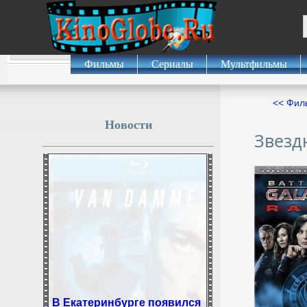
Фильмы
Сериалы
Мультфильмы
<< Фил
Новости
Звезд
В Екатеринбурге появился