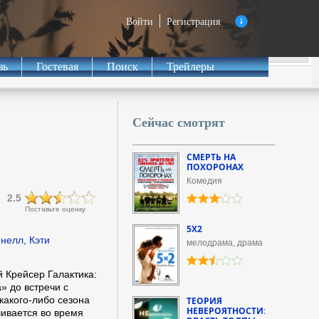
Войти
Регистрация
зь
Гостевая
Поиск
Трейлеры
Сейчас смотрят
СМЕРТЬ НА
ПОХОРОНАХ
Комедия
2.5
Поставьте оценку
5Х2
нелл, Кэти
мелодрама, драма
Крейсер Галактика:
» до встречи с
какого-либо сезона
ТЕОРИЯ
НЕВЕРОЯТНОСТИ:
ивается во время