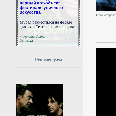
первый арт-объект
фестиваля уличного
искусства
Просмотров:
Мурал разместился на фасаде
здания в Театральном переулке.
7 августа 2026г.
09:49:22
Врач рассказала, какими
витаминами богат арбуз
Рекомендуем
Врач Косенкова: арбуз помогает
бороться с вирусами и
регулирует давление.
7 августа 2026г.
09:49:21
В России изменятся
правила перевозки групп
детей автобусами