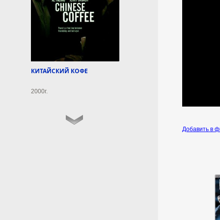
Правила организованной
перевозки детей автобусами
изменятся с 1 сентября.
7 августа 2026г.
09:48:09
КИТАЙСКИЙ КОФЕ
Bloomberg: союзники не
2000г.
помогут Киеву с
дальнобойными ракетами
Союзники Киева вряд ли
Добавить в 
смогут предоставить Украине
ракеты-перехватчики для
комплексов Patriot, а также
дальнобойные ракеты для
ударов по территории вглубь
России. Такой прогноз
приводит обозреватель
Bloomberg Марк Чемпион.
7 августа 2026г.