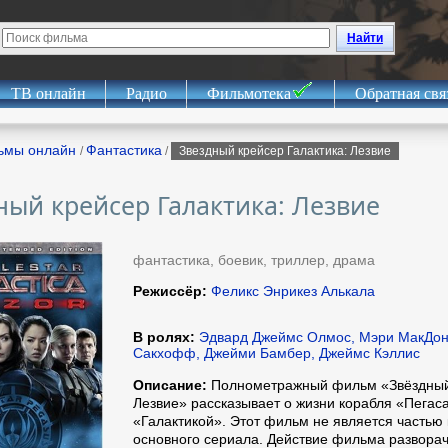
Найти
ТВ онлайн
Радио
Фильмотека
Обратная свя
ьмы онлайн
Фантастика
/
/
Звездный крейсер Галактика: Лезвие
ный крейсер Галактика: Лезвие
фантастика, боевик, триллер, драма
Режиссёр:
Феликс Энрикез Алькала
В ролях:
Эдвард Джеймс Олмос, Мэри МакДон
Сакхофф, Джейми Бамбер, Джеймс Кэллис
Описание:
Полнометражный фильм «Звёздный 
Лезвие» рассказывает о жизни корабля «Пегаса
«Галактикой». Этот фильм не является частью 
основного сериала. Действие фильма разворач