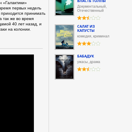
ВЛАСТЬ ТОЛПЫ
н «Галактики»
Документальный,
 время первых недель
Отечественный
» приходится принимать
а так же во время
амой 40 лет назад, и
САЛАТ ИЗ
аки на колонии.
КАПУСТЫ
комедия, криминал
БАБАДУК
ужасы, драма