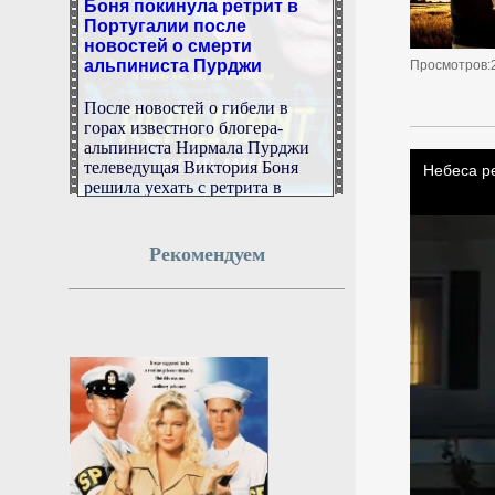
Португалии после
новостей о смерти
альпиниста Пурджи
Просмотров:
После новостей о гибели в
горах известного блогера-
альпиниста Нирмала Пурджи
телеведущая Виктория Боня
решила уехать с ретрита в
Португалии домой.
6 августа 2026г.
Рекомендуем
00:48:12
Модули РОС будут
отделены от МКС после
затопления станции
РИА Новости: модули РОС
будут отделены от МКС на
высоте 300 километров от
Земли.