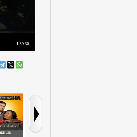
акиша
Флика
Дом восходящего
Лига бого