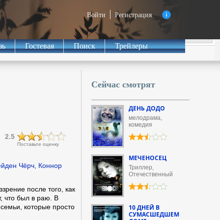
Войти
Регистрация
зь
Гостевая
Поиск
Трейлеры
Сейчас смотрят
ДЕНЬ ДОДО
мелодрама,
комедия
2.5
Поставьте оценку
МЕЧЕНОСЕЦ
ейден Чёрч, Коннор
Триллер,
Отечественный
зрение после того, как
, что был в раю. В
 семьи, которые просто
10 ДНЕЙ В
СУМАСШЕДШЕМ