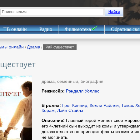
Найти
ТВ онлайн
Радио
Фильмотека
Обратная свя
ьмы онлайн
Драма
/
/
Рай существует
уществует
драма, семейный, биография
Режиссёр:
Рэндалл Уоллес
В ролях:
Грег Киннир, Келли Райлли, Томас Х
Корам, Лэйн Стайлз
Описание:
Главный герой меняет свое мировоз
его 4-летний сын выходит из комы и утверждает
доказательство он приводит факты из жизни их
не мог знать.