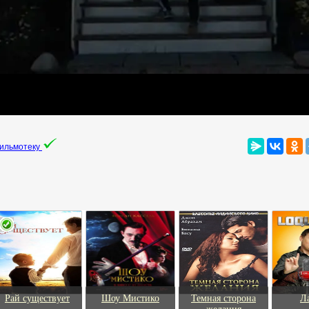
фильмотеку
Рай существует
Шоу Мистико
Темная сторона
Л