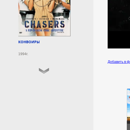
6 августа 2026г.
00:48:09
Историк Носков: японцам
внушают позитивное
значение трагедии в
Хиросиме
КОНВОИРЫ
Потеря страха перед ядерным
1994г.
оружием вызывает тревогу,
отметил замдиректора
Добавить в 
департамента науки и
образования Российского
военно-исторического
общества.
6 августа 2026г.
00:42:13
Исследование:
американцы стали тратить
на налоги больше, чем на
еду