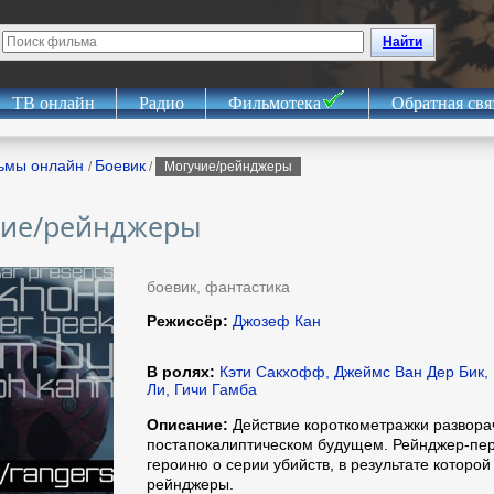
Найти
ТВ онлайн
Радио
Фильмотека
Обратная свя
ьмы онлайн
Боевик
/
/
Могучие/рейнджеры
ие/рейнджеры
боевик, фантастика
Режиссёр:
Джозеф Кан
В ролях:
Кэти Сакхофф, Джеймс Ван Дер Бик, 
Ли, Гичи Гамба
Описание:
Действие короткометражки развора
постапокалиптическом будущем. Рейнджер-пе
героиню о серии убийств, в результате которой
рейнджеры.