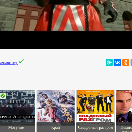
фильмотеку
Могучие
Край
Свадебный разгром
Немно