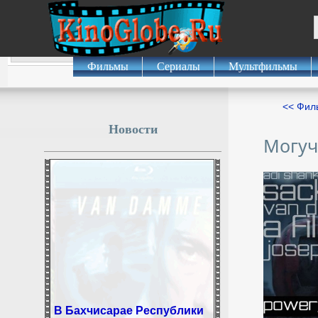
Фильмы
Сериалы
Мультфильмы
<< Фил
Новости
Могуч
В Бахчисарае Республики
Крым завершают