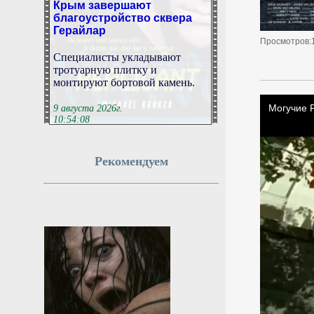
благоустройство сквера
Герайлар
Просмотров:
Специалисты укладывают
тротуарную плитку и
монтируют бортовой камень.
9 августа 2026г.
10:54:08
Россия и Словения
Рекомендуем
впервые за четыре года
обменялись посланиями
МОСКВА, 9 августа. /ТАСС/.
Председатели российского и
словенского парламентов
обменялись посланиями
впервые за четыре года. Об
этом заявил в интервью ТАСС
директор второго европейского
департамента МИД РФ Юрий
Пилипсон.