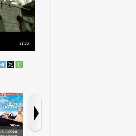
го любви,
Париж – это
Носители
Моя младшая с