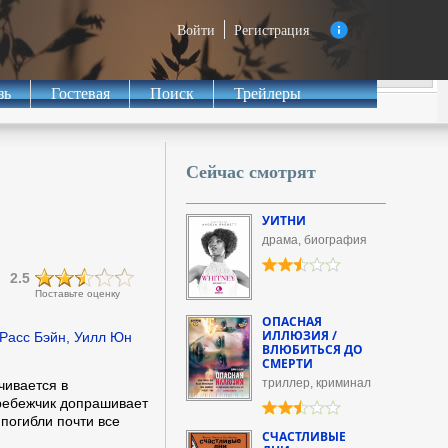
Войти
Регистрация
зь
Гостевая
Поиск
Трейлеры
Сейчас смотрят
УИТНИ
драма, биография
2.5
Поставьте оценку
ОПАСНАЯ
ИЛЛЮЗИЯ /
Расс Бэйн, Уилл Юн
ВЛЮБИТЬСЯ ДО
СМЕРТИ
триллер, криминал
чивается в
ребежчик допрашивает
 погибли почти все
СЧАСТЛИВЫЕ