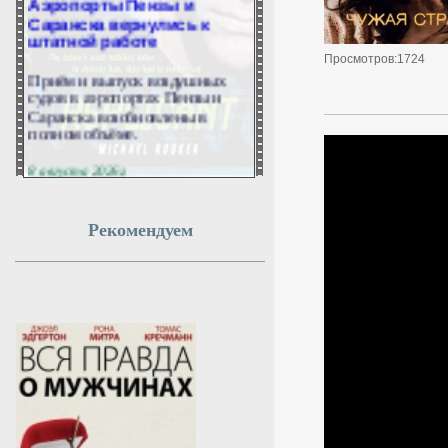
Саранска вернулись к
штатной работе
Просмотров:1724
Приём и выпуск воздушных
судов в аэропортах Пензы и
Саранска возобновлены в
полном объёме.
8 августа 2026г.
03:52:09
Рекомендуем
Диетолог Кованова
назвала оптимальную для
здоровья порцию йогурта
в день
Сколько йогурта можно съесть
без вреда для здоровья?
Диетолог Кованова назвала
норму для детей и взрослых.
Чем опасно переедание, кому
противопоказан продукт — в
материале aif.ru.