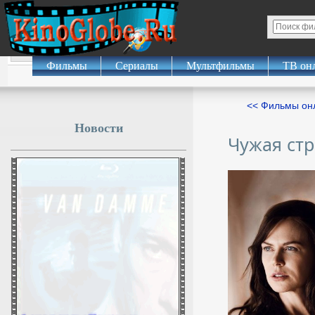
Фильмы
Сериалы
Мультфильмы
ТВ он
<< Фильмы о
Новости
Чужая ст
Аэропорты Пензы и