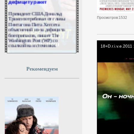
Президент США Дональд
Трамп потребовал от главы
Просмотров:1532
Пентагона Пита Хегсета
объяснений из-за дефицита
боеприпасов, пишет The
Washington Post (WP) со
ссылкой на источники.
6 августа 2026г.
03:48:13
Рекомендуем
Зеленскому конец:
кровавая расплата
настигла Киев за 40-
дневный ультиматум
Минобороны РФ нанесло
сокрушительный удар по
Киеву. Эксперты объяснили,
почему «план Зеленского»
рухнул и как на него ответила
РФ. Подробности читайте