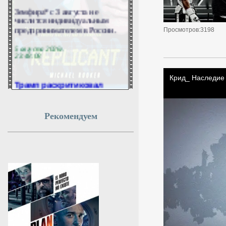
Земфира* с 3 августа не
числится индивидуальным
предпринимателем в России.
Просмотров:3198
5 августа 2026г.
23:48:08
Трамп раскритиковал
европейские армии и
помощь Байдена Украине
Рекомендуем
Президент США Дональд
Трамп в ходе выступления
перед сторонниками в казино
Лас-Вегаса подверг критике
состояние вооруженных сил
европейских союзников.
5 августа 2026г.
23:48:07
Морские линии вводят