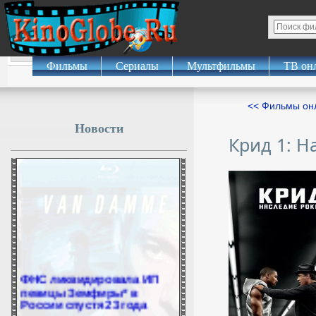
Фильмы
Сериалы
Мультфильмы
ТВ он
<< Фильмы о
Новости
Крид 1: Н
ФНС ликвидировала ИП
певицы Земфиры* в
России спустя 23 года