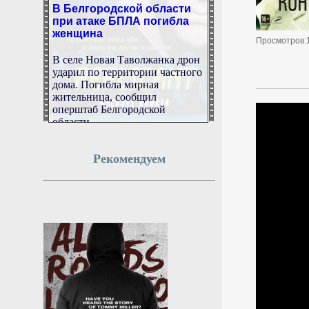
В Белгородской области
при атаке БПЛА погибла
женщина
Просмотров:
В селе Новая Таволжанка дрон
ударил по территории частного
дома. Погибла мирная
жительница, сообщил
оперштаб Белгородской
области.
10 августа 2026г.
06:00:19
Рекомендуем
В Индонезии потушили
крупный пожар возле
вулкана Бромо
В национальном парке Бромо-
Тенггер-Семеру на
индонезийском острове Ява
удалось потушить крупный
лесной пожар, который
уничтожил около 550 гектаров