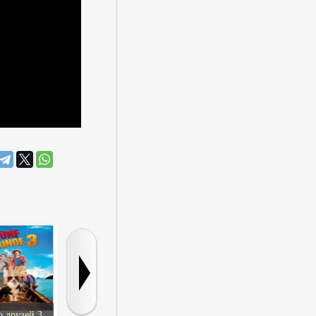
о друзей 3
Мои герои
Любовь на особом
Темная стор