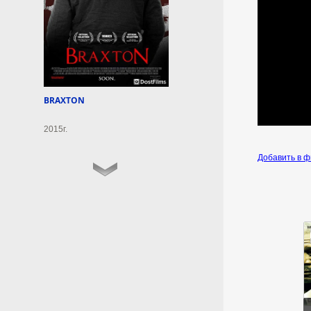
территории.
10 августа 2026г.
06:00:12
В Польше назвали самую
популярную форму
BRAXTON
коррупции на Украине
2015г.
Польский оружейник назвал
взятку самой популярной
Добавить в 
формой коррупции на Украине.
10 августа 2026г.
05:59:07
В Чувашии силы ПВО
отражают массовую атаку
ВСУ, сбит один
беспилотник
Глава Чувашской Республики