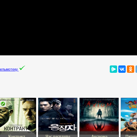
фильмотеку
Контракт
Час расплаты
Аксиома
Пятер