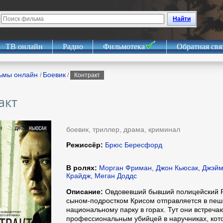
Найти
ТВ онлайн
Радио
Фильмотека
Обратная свя
ьмы онлайн
Боевик
/
/
Контракт
акт
боевик, триллер, драма, криминал
Режиссёр:
Брюс Бересфорд
В ролях:
Морган Фриман, Джон Кьюсак, Джэйм
Крайдж, Меган Доддс
Описание:
Овдовевший бывший полицейский Р
сыном­-подростком Крисом отправляется в пеш
национальному парку в горах. Тут они встреча
профессиональным убийцей в наручниках, кото