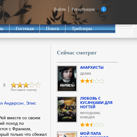
Войти
Регистрация
зь
Гостевая
Поиск
Трейлеры
Сейчас смотрят
АНАРХИСТЫ
драма
3
Поставьте оценку
ЛЮБОВЬ С
КУСАЧКАМИ ДЛЯ
и Андерсон, Элис
НОГТЕЙ
мелодрама,
комедия
ей вместе со своим
ий поход по
ются с Франком,
МОЙ ПАПА
рый только что сбежал