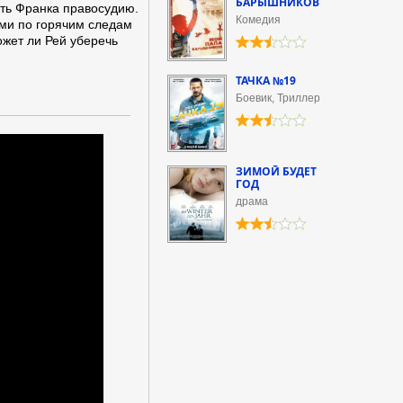
БАРЫШНИКОВ
ить Франка правосудию.
Комедия
ими по горячим следам
жет ли Рей уберечь
ТАЧКА №19
Боевик, Триллер
ЗИМОЙ БУДЕТ
ГОД
драма