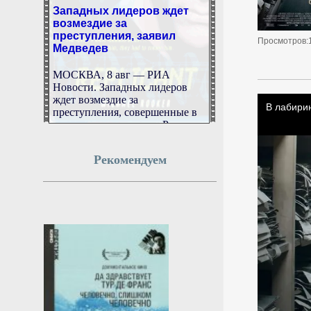
Западных лидеров ждет
возмездие за
преступления, заявил
Медведев
Просмотров:
МОСКВА, 8 авг — РИА
Новости. Западных лидеров
ждет возмездие за
преступления, совершенные в
попытках уничтожить Россию,
заявил зампред Совбеза РФ
Дмитрий Медведев, отвечая на
вопрос РИА Новости.
Рекомендуем
8 августа 2026г.
15:52:11
Острогожская больница
Воронежской области
открыла реабилитацию
для взрослых
Ранее в новом профильном
отделении принимали только