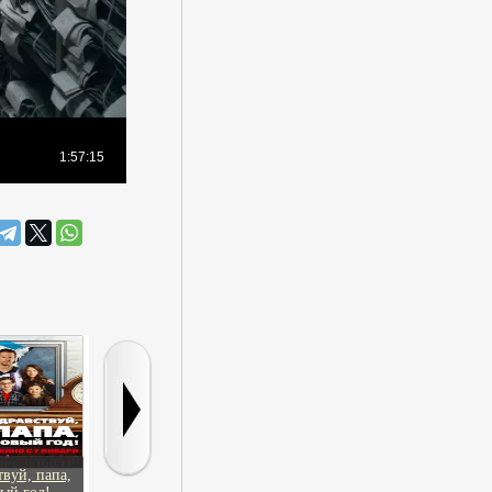
твуй, папа,
Мужчина и
Катастрофа в Альпах
Фрэнк из пе