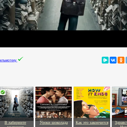
фильмотеку
В лабиринте
Уроки шоколада
Как это закончится
Здравс