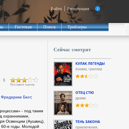
Войти
Регистрация
зь
Гостевая
Поиск
Трейлеры
Сейчас смотрят
КУЛАК ЛЕГЕНДЫ
боевик, триллер
3
Поставьте оценку
ОТЕЦ СТЮ
 Фредерике Бехт,
драма
оцессам» - под таким
д охранниками,
ря Освенцим (Аушвиц),
ТЕНЬ ЗАКОНА
 60-е годы. Молодой
приключения,