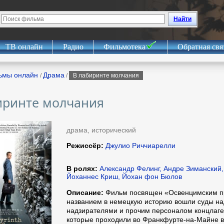
Найти
ТВ онлайн
Радио
Фильмотека
Обратная свя
ьмы онлайн
Драма
/
/
В лабиринте молчания
иринте молчания
драма, исторический
Режиссёр:
Джулио Риччиарелли
В ролях:
Александр Фелинг, Андре Зиманский,
Йоханнес Криш, Йохан фон Бюлов
Описание:
Фильм посвящен «Освенцимским пр
названием в немецкую историю вошли суды на
надзирателями и прочим персоналом концлаге
которые проходили во Франкфурте-на-Майне в