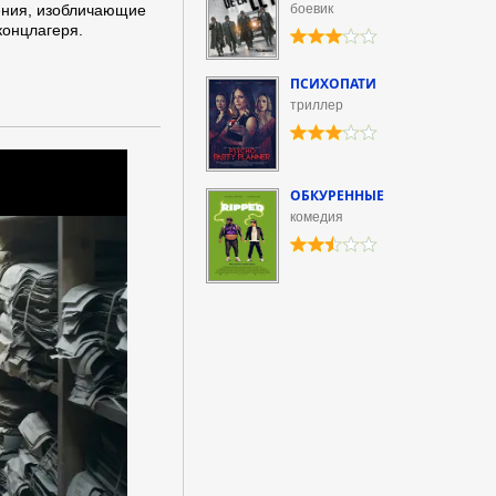
ения, изобличающие
боевик
концлагеря.
ПСИХОПАТИ
триллер
ОБКУРЕННЫЕ
комедия