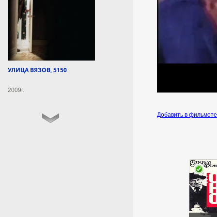
согласование нового маршрута
судоходства через Ормузский
пролив. Как заявил заместитель
министра иностранных дел
Исламской Республики Казем
Гарибабади, новый коридор
будет носить временный
характер и сможет
УЛИЦА ВЯЗОВ, 5150
использоваться от двух до
четырех месяцев.
2009г.
5 августа 2026г.
22:48:16
Добавить в фильмот
Адвокат Чекман рассказал
о священнике УПЦ,
которого забрали
сотрудники СБУ
Священнослужитель не
выходит на связь.
5 августа 2026г.
22:48:11