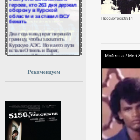
героев, кто 263 дня держал
оборону в Курской
области и заставил ВСУ
бежать
Просмотров:8914
Два года назад враг перешёл
границу, чтобы захватить
Курскую АЭС. Но на его пути
встали Отмель и Варяг,
протоиерей Евгений, морпехи
155-й бригады и подземный
десант «Потока». 263 дня они
стояли насмерть. Все они —
Рекомендуем
наша память.
5 августа 2026г.
22:48:17
Иран и Оман
договорились о
временном маршруте
через Ормузский пролив
Иран и Оман продолжают