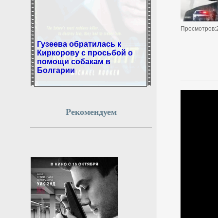
Просмотров:
Гузеева обратилась к
Киркорову с просьбой о
помощи собакам в
Болгарии
Телеведущая и актриса Лариса
Гузеева в пятницу, 7 августа,
находясь в Болгарии,
обратилась к Филиппу
Рекомендуем
Киркорову с просьбой помочь
бездомным собакам.
7 августа 2026г.
22:51:11
Движение транспорта
ограничат в Москве на
выходных из-за триатлона
и концерта