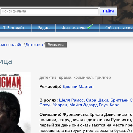
Найти
ТВ онлайн
Радио
Фильмотека
Обратная свя
ьмы онлайн
Детектив
/
/
Виселица
ица
детектив, драма, криминал, триллер
Режиссёр:
Джонни Мартин
В ролях:
Шелл Рамос, Сара Шахи, Бриттани С
Слоун Уоррен, Майкл Эдвард Роуз, Карл
Описание:
Журналистка Кристи Дэвис пишет с
полиции, сотрудничая с детективом Руни из отд
первый же день они оказываются на месте пре
повешена, а на груди у нее вырезана буква. А 