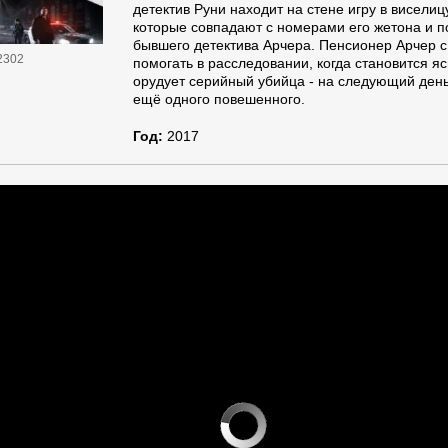
детектив Руни находит на стене игру в висели
которые совпадают с номерами его жетона и по
бывшего детектива Арчера. Пенсионер Арчер с
2302
помогать в расследовании, когда становится яс
орудует серийный убийца - на следующий день
ещё одного повешенного.
Год:
2017