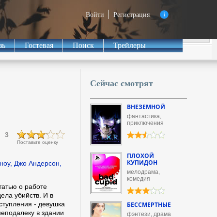
Войти
Регистрация
зь
Гостевая
Поиск
Трейлеры
Сейчас смотрят
ВНЕЗЕМНОЙ
фантастика,
приключения
3
Поставьте оценку
ПЛОХОЙ
КУПИДОН
ноу, Джо Андерсон,
мелодрама,
комедия
татью о работе
ела убийств. И в
ступления - девушка
БЕССМЕРТНЫЕ
неподалеку в здании
фэнтези, драма