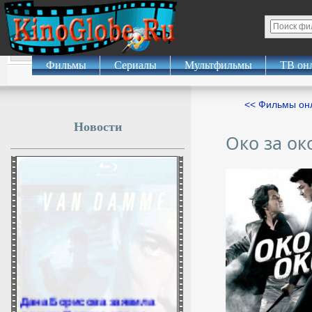
Фильмы
Сериалы
Мультфильмы
ТВ он
<< Фильмы о
Новости
Око за ок
Дана Борисова заявила
дочери Полине, что не