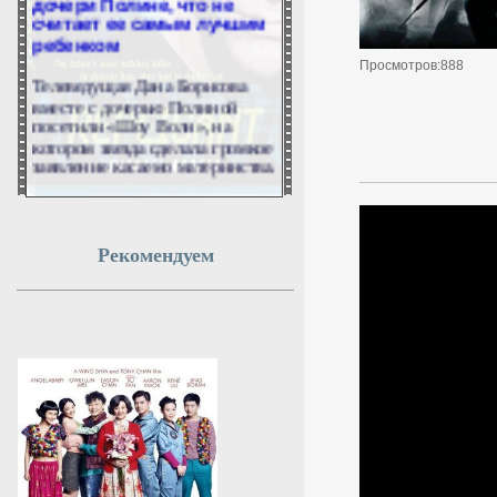
считает ее самым лучшим
ребенком
Просмотров:888
Телеведущая Дана Борисова
вместе с дочерью Полиной
посетили «Шоу Воли», на
котором звезда сделала громкое
заявление касаемо материнства.
6 августа 2026г.
06:48:11
Рекомендуем
ПВО РФ за ночь
уничтожила 605
украинских беспилотников
над 17 регионами
В течение ночи с 5 на 6 августа
российские силы ПВО
отразили массированную атаку
украинских беспилотников.
Всего было перехвачено и
уничтожено 605 БПЛА