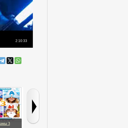
амы 3
Маленькие трагедии
Агата и смерть X
Макбет