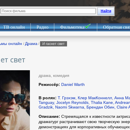
Найти
ТВ онлайн
Радио
Фильмотека
Обратная свя
ьмы онлайн
Драма
/
/
И гаснет свет
ет свет
драма, комедия
Режиссёр:
Daniel Warth
В ролях:
Т. Грэхэм, Клер МакКоннелл, Анна Ма
Tanguay, Jocelyn Reynolds, Thalia Kane, Andrean
Gradzik, Naomi Skwarna, Брендан Обин, Claire 
Описание:
Стремящаяся к известности актри
драматург растрачивают свою творческую энер
демонстрациях для корпоративных обучающих