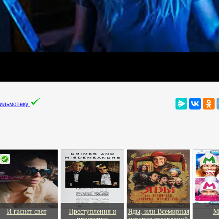
фильмотеку
И гаснет свет
Преступления и
Яды, или Всемирная
М