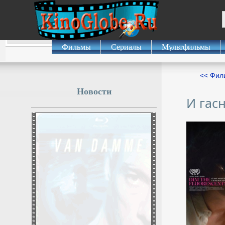
Фильмы
Сериалы
Мультфильмы
<< Фил
Новости
И гасн
Разведчик ВС РФ четыре