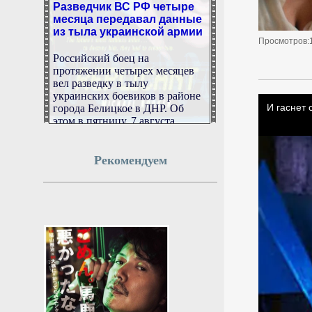
месяца передавал данные
из тыла украинской армии
Просмотров:
Российский боец на
протяжении четырех месяцев
вел разведку в тылу
украинских боевиков в районе
города Белицкое в ДНР. Об
этом в пятницу, 7 августа,
рассказал замкомандира
батальона Станислав Соловьев.
Рекомендуем
7 августа 2026г.
06:51:15
Лантратова помогла семье
погибшего участника СВО
получить выплаты
Омбудсмен Лантратова помогла
семье погибшего участника
СВО получить все выплаты.