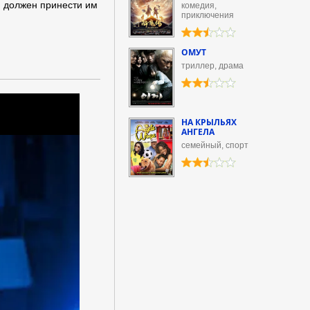
й должен принести им
комедия,
приключения
ОМУТ
триллер, драма
НА КРЫЛЬЯХ
АНГЕЛА
семейный, спорт