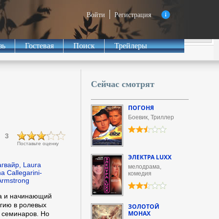
Войти
Регистрация
зь
Гостевая
Поиск
Трейлеры
Сейчас смотрят
ПОГОНЯ
Боевик, Триллер
3
Поставьте оценку
ЭЛЕКТРА LUXX
гвайр, Laura
мелодрама,
a Callegarini-
комедия
Armstrong
са и начинающий
гию в ролевых
ЗОЛОТОЙ
МОНАХ
 семинаров. Но