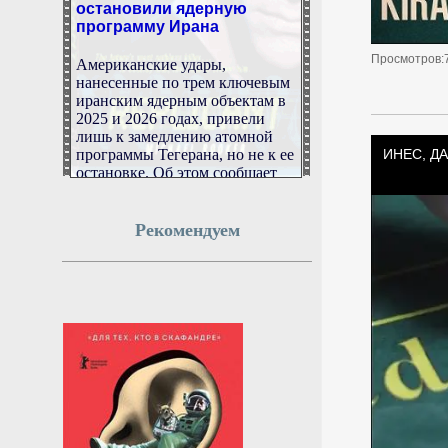
программу Ирана
Американские удары,
Просмотров:
нанесенные по трем ключевым
иранским ядерным объектам в
2025 и 2026 годах, привели
лишь к замедлению атомной
программы Тегерана, но не к ее
остановке. Об этом сообщает
The New York Times со ссылкой
на чиновников и экспертов.
Рекомендуем
8 августа 2026г.
08:46:48
С берега Оки вблизи
Рязани собрали 70 мешков
мусора
К акции «Вода России» с
апреля присоединились свыше
800 активистов региона.