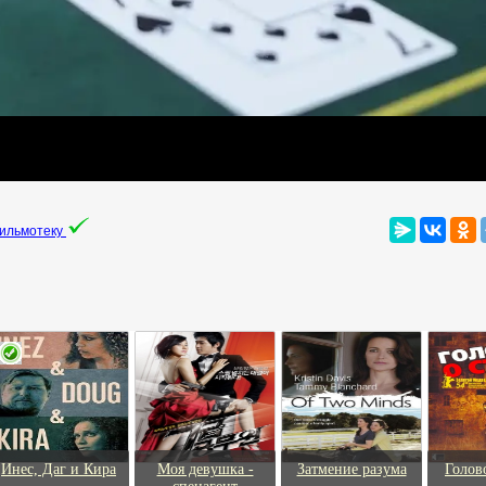
фильмотеку
Инес, Даг и Кира
Моя девушка -
Затмение разума
Голов