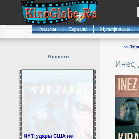
Фильмы
Сериалы
Мультфильмы
<< Фил
Новости
Инес,
NYT: удары США не
остановили ядерную