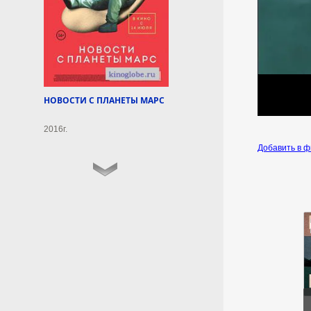
8 августа 2026г.
08:38:08
Что нельзя делать в лесу:
народные приметы
грибника
НОВОСТИ С ПЛАНЕТЫ МАРС
Народные приметы и суеверия
грибников: что нельзя делать в
2016г.
лесу, поверья о хозяине леса и
пословицы про грибы.
Добавить в 
8 августа 2026г.
08:29:11
В Прикамье создали
отечественный
цементировочный
комплекс для нефтяников
Ранее подобные машины
поставлялись исключительно
из-за рубежа.