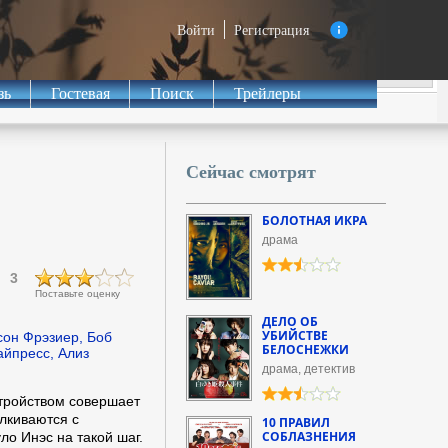
Войти
Регистрация
зь
Гостевая
Поиск
Трейлеры
Сейчас смотрят
БОЛОТНАЯ ИКРА
драма
3
Поставьте оценку
ДЕЛО ОБ
УБИЙСТВЕ
сон Фрэзиер, Боб
БЕЛОСНЕЖКИ
йпресс, Ализ
драма, детектив
тройством совершает
алкиваются с
10 ПРАВИЛ
СОБЛАЗНЕНИЯ
ло Инэс на такой шаг.