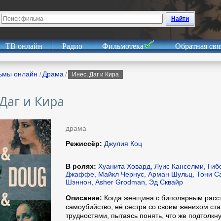
Найти
ТВ онлайн
Радио
Фильмотека
Обратная свя
ьмы онлайн
Драма
/
/
Инес, Даг и Кира
 Даг и Кира
драма
Режиссёр:
Джулия Коц
В ролях:
Хуанита Ховард, Луис Канселми, Гиб
Джаффе, Майкл Чернус, Арман Шульц, Тони Са
Шэннон, Asher Grodman, Эд Сквайр
Описание:
Когда женщина с биполярным расс
самоубийство, её сестра со своим женихом ст
трудностями, пытаясь понять, что же подтолкну