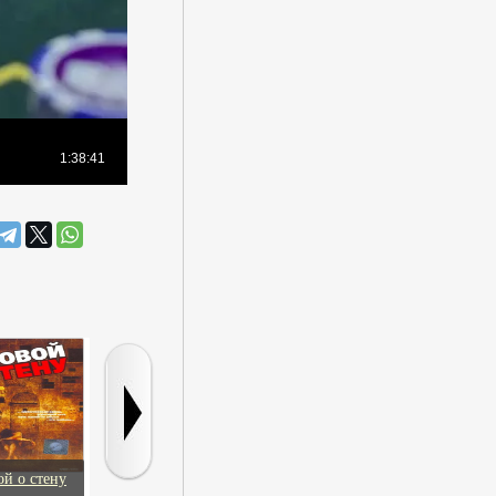
ой о стену
Любовь вразнос
Свободное радио
Дамский пор