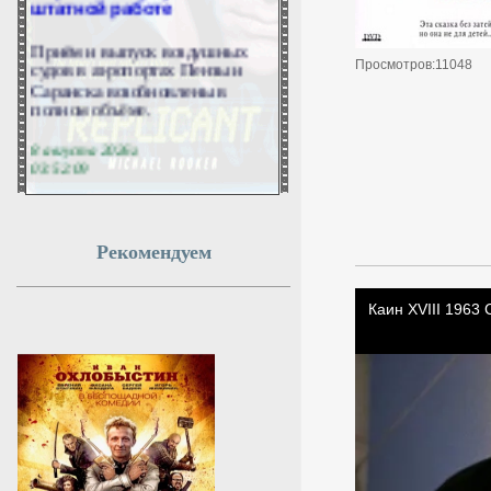
Приём и выпуск воздушных
судов в аэропортах Пензы и
Просмотров:11048
Саранска возобновлены в
полном объёме.
8 августа 2026г.
03:52:09
Диетолог Кованова
назвала оптимальную для
Рекомендуем
здоровья порцию йогурта
в день
Сколько йогурта можно съесть
без вреда для здоровья?
Диетолог Кованова назвала
норму для детей и взрослых.
Чем опасно переедание, кому
противопоказан продукт — в
материале aif.ru.
8 августа 2026г.