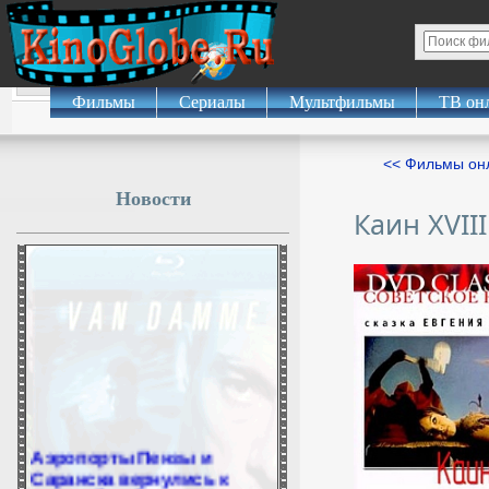
Фильмы
Сериалы
Мультфильмы
ТВ он
<< Фильмы о
Новости
Каин XVIII
Аэропорты Пензы и
Саранска вернулись к
штатной работе