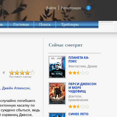
Войти
Регистрация
зь
Гостевая
Поиск
Трейлеры
Сейчас смотрят
ПЛАНЕТА КА-
ПЭКС
Фантастика, Драма
4
Поставьте оценку
ПЕРСИ ДЖЕКСОН
И МОРЕ
, Джейн Аткинсон,
ЧУДОВИЩ
фэнтези,
приключения
 случайно погибшего
ехтонную касатку по
 суждено сбыться, ведь
СИНЕЕ ЛЕТО
й сорванец Джесси,