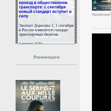
проезд в общественном
транспорте: с сентября
новый стандарт вступит в
силу
Просмотров:
Эксперт Доросева: С 1 сентября
в России изменится стандарт
транспортных билетов.
6 августа 2026г.
05:48:15
Рекомендуем
Ущерб от действий ВСУ в
Курской области
превысил 504 млрд
рублей
Сумма ущерба от действий
украинских боевиков в
Курской области превысила
504 млрд рублей.
6 августа 2026г.
05:44:18