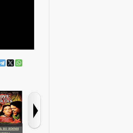
ь во время
Особое мнение
Ник
Самый лучш