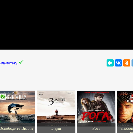
фильмотеку
Освободите Вилли
3 дня
Рога
Любов