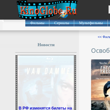
Фильмы
Сериалы
Мультфильмы
<< Фил
Новости
Освоб
В РФ изменятся билеты на