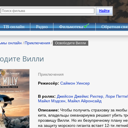
Найти
ТВ онлайн
Радио
Фильмотека
Обратная свя
ьмы онлайн
Приключения
/
/
Освободите Вилли
одите Вилли
Приключения
Режиссёр:
Саймон Уинсер
В ролях:
Джейсон Джеймс Рихтер, Лори Петти/
Майкл Мэдсен, Майкл Айронсайд
Описание:
Чтобы получить страховку за якобы
кита, владельцы океанариума решают убить тр
прозвищу Вилли. Но их безупречному плану не
на защиту морского гиганта встает 12-ти летни